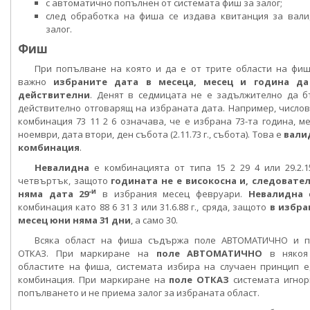
с автоматично попълнен от системата фиш за залог;
след обработка на фиша се издава квитанция за вал
залог.
Фиш
При попълване на която и да е от трите области на фи
важно
избраните дата в месеца, месец и година да
действителни
. Денят в седмицата не е задължително да 
действително отговарящ на избраната дата. Например, число
комбинация 73 11 2 6 означава, че е избрана 73-та година, м
ноември, дата втори, ден събота (2.11.73 г., събота). Това е
вали
комбинация
.
Невалидна
е комбинацията от типа 15 2 29 4 или 29.2.15
четвъртък, защото
годината не е високосна и, следовател
-и
няма дата 29
в избрания месец февруари.
Невалидна
комбинация като 88 6 31 3 или 31.6.88 г., сряда, защото
в избра
месец юни няма 31 дни
, а само 30.
Всяка област на фиша съдържа поле АВТОМАТИЧНО и п
ОТКАЗ. При маркиране на
поле АВТОМАТИЧНО
в някоя
областите на фиша, системата избира на случаен принцип 
комбинация. При маркиране на
поле ОТКАЗ
системата игнор
попълването и не приема залог за избраната област.