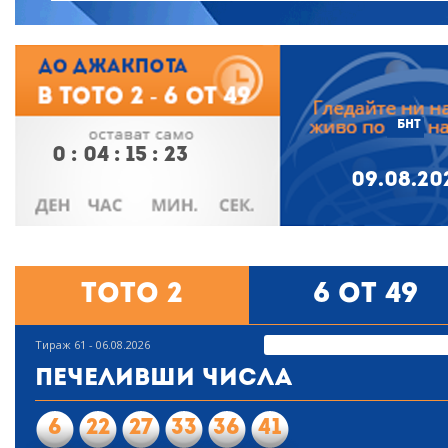
БНТ
0
:
04
:
15
:
22
09.08.20
Тото 2
6 от 49
Тираж 61 - 06.08.2026
Печеливши числа
6
22
27
33
36
41