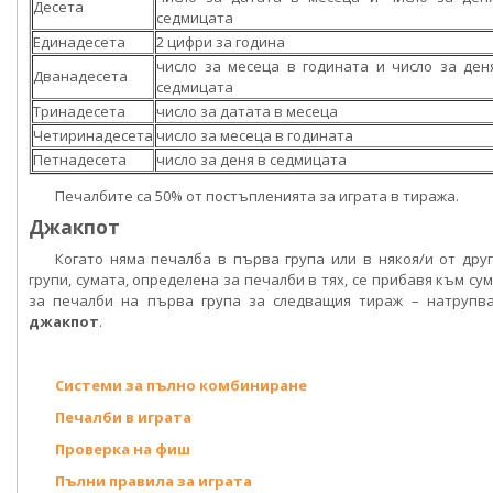
Десета
седмицата
Единадесета
2 цифри за година
число за месеца в годината и число за ден
Дванадесета
седмицата
Тринадесета
число за датата в месеца
Четиринадесета
число за месеца в годината
Петнадесета
число за деня в седмицата
Печалбите са 50% от постъпленията за играта в тиража.
Джакпот
Когато няма печалба в първа група или в някоя/и от дру
групи, сумата, определена за печалби в тях, се прибавя към су
за печалби на първа група за следващия тираж – натрупва
джакпот
.
Системи за пълно комбиниране
Печалби в играта
Проверка на фиш
Пълни правила за играта