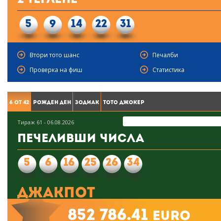
2 Теглене
5
9
14
22
31
Втори тото шанс
Печалби
Проверка на фиш
Статистика
6 от 42
Рожден ден
Зодиак
Тото Джокер
Тираж 61 - 06.08.2026
Печеливши числа
5
6
16
25
26
34
Джакпот
852 786.41
euro