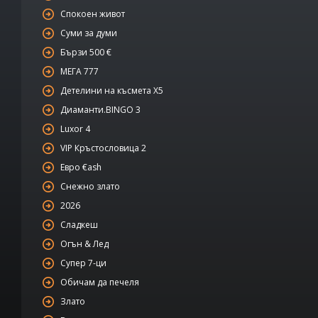
Спокоен живот
Суми за думи
Бързи 500 €
МЕГА 777
Детелини на късмета Х5
Диаманти.BINGO 3
Luxor 4
VIP Кръстословица 2
Евро €ash
Снежно злато
2026
Сладкеш
Огън & Лед
Супер 7-ци
Обичам да печеля
Злато