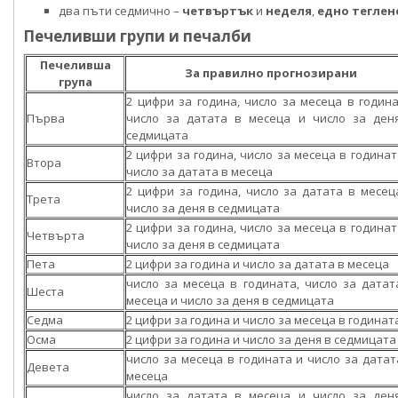
два пъти седмично –
четвъртък
и
неделя
,
едно теглен
Печеливши групи и печалби
Печеливша
За правилно прогнозирани
група
2 цифри за година, число за месеца в година
Първа
число за датата в месеца и число за ден
седмицата
2 цифри за година, число за месеца в годинат
Втора
число за датата в месеца
2 цифри за година, число за датата в месец
Трета
число за деня в седмицата
2 цифри за година, число за месеца в годинат
Четвърта
число за деня в седмицата
Пета
2 цифри за година и число за датата в месеца
число за месеца в годината, число за датат
Шеста
месеца и число за деня в седмицата
Седма
2 цифри за година и число за месеца в годинат
Осма
2 цифри за година и число за деня в седмицата
число за месеца в годината и число за датат
Девета
месеца
число за датата в месеца и число за ден