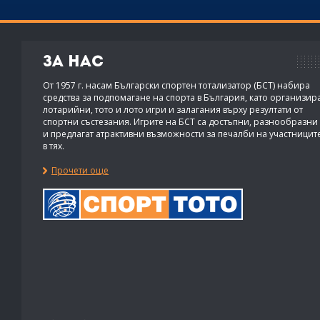
За нас
От 1957 г. насам Български спортен тотализатор (БСТ) набира
средства за подпомагане на спорта в България, като организир
лотарийни, тото и лото игри и залагания върху резултати от
спортни състезания. Игрите на БСТ са достъпни, разнообразни
и предлагат атрактивни възможности за печалби на участницит
в тях.
Прочети още