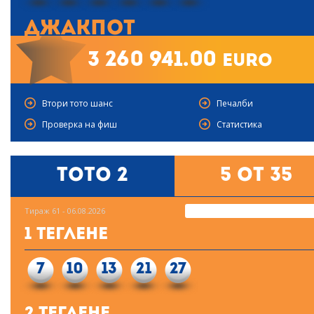
Джакпот
3 260 941.00
euro
Втори тото шанс
Печалби
Проверка на фиш
Статистика
Тото 2
5 от 35
Тираж 61 - 06.08.2026
1 Теглене
7
10
13
21
27