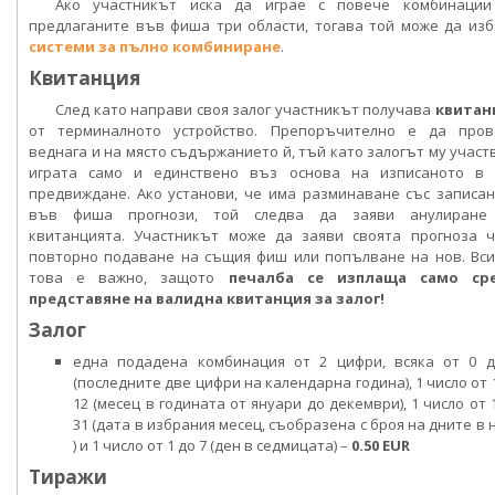
Ако участникът иска да играе с повече комбинации
предлаганите във фиша три области, тогава той може да из
системи за пълно комбиниране
.
Квитанция
След като направи своя залог участникът получава
квитан
от терминалното устройство. Препоръчително е да пров
веднага и на място съдържанието й, тъй като залогът му участ
играта само и единствено въз основа на изписаното в 
предвиждане. Ако установи, че има разминаване със записа
във фиша прогнози, той следва да заяви анулиране
квитанцията. Участникът може да заяви своята прогноза ч
повторно подаване на същия фиш или попълване на нов. Вс
това е важно, защото
печалба се изплаща само ср
представяне на валидна квитанция за залог!
Залог
една подадена комбинация от 2 цифри, всяка от 0 д
(последните две цифри на календарна година), 1 число от 
12 (месец в годината от януари до декември), 1 число от 
31 (дата в избрания месец, съобразена с броя на дните в 
) и 1 число от 1 до 7 (ден в седмицата) –
0.50 EUR
Тиражи