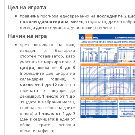
Цел на играта
правилна прогноза едновременно на
последните 2 ци
на календарна година
,
месец
в годината,
дата
в избр
месец и
ден
в седмицата, участващи в тегленето
Начин на игра
чрез попълване на фиш,
издаден от Български
спортен тотализатор, като
участникът маркира поне
2
цифри, всяка от 0 до 9
(последните две цифри на
календарна година),
1
число от 1 до 12
(месец в
годината от януари до
декември),
1 число от 1 до
31
(дата в избрания месец,
съобразена с броя на дните
в него) и
1 число от 1 до 7
(ден в седмицата) в една от
общо трите основни
области на фиша;