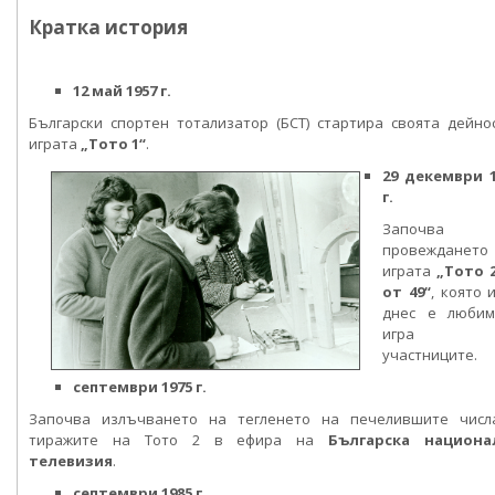
Кратка история
12 май 1957 г.
Български спортен тотализатор (БСТ) стартира своята дейно
играта
„Тото 1“
.
29 декември 1
г.
Започва
провеждането
играта
„Тото 2
от 49“
, която 
днес е любим
игра 
участниците.
септември 1975 г.
Започва излъчването на тегленето на печелившите числ
тиражите на Тото 2 в ефира на
Българска национа
телевизия
.
септември 1985 г.