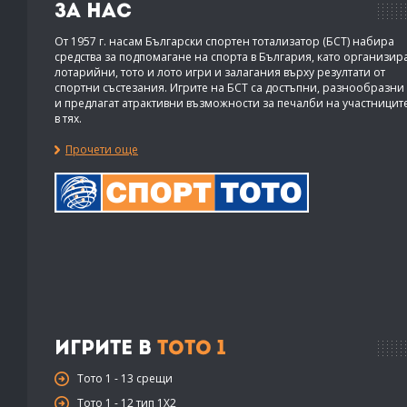
За нас
От 1957 г. насам Български спортен тотализатор (БСТ) набира
средства за подпомагане на спорта в България, като организир
лотарийни, тото и лото игри и залагания върху резултати от
спортни състезания. Игрите на БСТ са достъпни, разнообразни
и предлагат атрактивни възможности за печалби на участницит
в тях.
Прочети още
Игрите в
Тото 1
Тото 1 - 13 срещи
Тото 1 - 12 тип 1X2