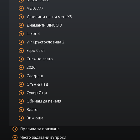
МЕГА 777
Детелини на късмета Х5
Диаманти.BINGO 3
Luxor 4
VIP Кръстословица 2
Евро €ash
Снежно злато
2026
Сладкеш
Огън & Лед
Супер 7-ци
Обичам да печеля
Злато
Виж още
Правила за ползване
Често задавани въпроси