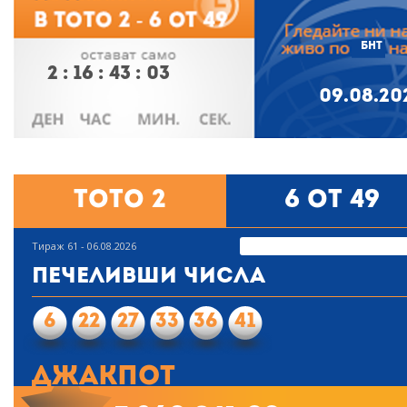
БНТ
2
:
16
:
43
:
02
09.08.20
Тото 2
6 от 49
Тираж 61 - 06.08.2026
Печеливши числа
6
22
27
33
36
41
Джакпот