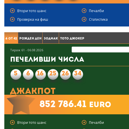
Втори тото шанс
Печалби
Проверка на фиш
Статистика
6 от 42
Рожден ден
Зодиак
Тото Джокер
Тираж 61 - 06.08.2026
Печеливши числа
5
6
16
25
26
34
Джакпот
852 786.41
euro
Втори тото шанс
Печалби