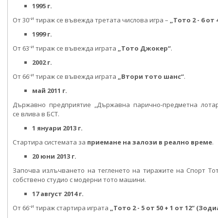
1995 г.
-и
От 30
тираж се въвежда третата числова игра –
„Тото 2 - 6 от 
1999 г.
-и
От 63
тираж се въвежда играта
„Тото Джокер“
.
2002 г.
-и
От 66
тираж се въвежда играта
„Втори тото шанс“
.
май 2011 г.
Държавно предприятие „Държавна парично-предметна лотар
се влива в БСТ.
1 януари 2013 г.
Стартира системата за
приемане на залози в реално време
.
20 юни 2013 г.
Започва излъчването на тегленето на тиражите на Спорт То
собствено студио с модерни тото машини.
17 август 2014 г.
-и
От 66
тираж стартира играта
„Тото 2 - 5 от 50 + 1 от 12“ (Зоди