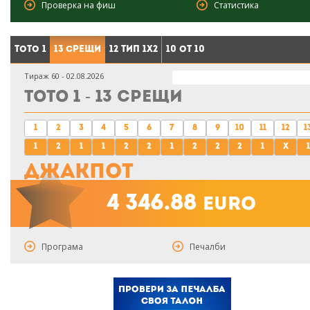
Проверка на фиш
Статистика
Тото 1
13 срещи
12 тип 1X2
10 от 10
Тираж 60 - 02.08.2026
Тото 1 - 13 срещи
1
2
3
4
5
6
7
8
9
10
11
12
1
1
2
1
1
2
2
1
2
2
2
1
x
1
Джакпот
4 346.88
euro
Програма
Печалби