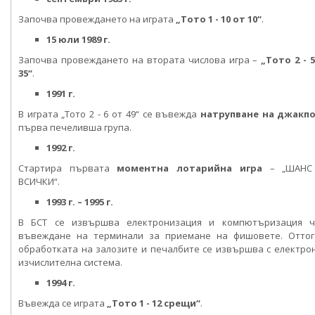
Започва провеждането на играта
„Тото 1 - 10 от 10“
.
15 юли 1989 г.
Започва провеждането на втората числова игра –
„Тото 2 - 
35“
.
1991 г.
В играта „Тото 2 - 6 от 49“ се въвежда
натрупване на джакп
първа печеливша група.
1992 г.
Стартира първата
моментна лотарийна игра
– „ШАНС
ВСИЧКИ“.
1993 г. – 1995 г.
В БСТ се извършва електронизация и компютъризация ч
въвеждане на терминали за приемане на фишовете. Оттог
обработката на залозите и печалбите се извършва с електро
изчислителна система.
1994 г.
Въвежда се играта
„Тото 1 - 12 срещи“
.