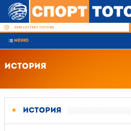
КЪМ LOTTERY.TOTO.BG
МЕНЮ
История
История