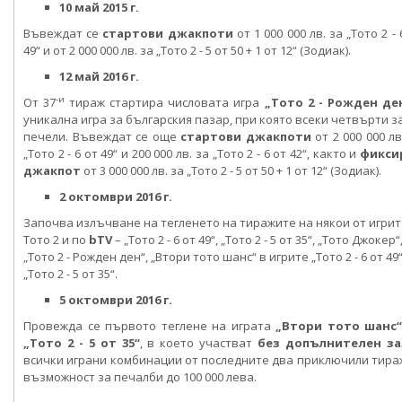
10 май 2015 г.
Въвеждат се
стартови джакпоти
от 1 000 000 лв. за „Тото 2 - 
49“ и от 2 000 000 лв. за „Тото 2 - 5 от 50 + 1 от 12“ (Зодиак).
12 май 2016 г.
-и
От 37
тираж стартира числовата игра
„Тото 2 - Рожден де
уникална игра за българския пазар, при която всеки четвърти з
печели. Въвеждат се още
стартови джакпоти
от 2 000 000 лв
„Тото 2 - 6 от 49“ и 200 000 лв. за „Тото 2 - 6 от 42“, както и
фикси
джакпот
от 3 000 000 лв. за „Тото 2 - 5 от 50 + 1 от 12“ (Зодиак).
2 октомври 2016 г.
Започва излъчване на тегленето на тиражите на някои от игрит
Тото 2 и по
bTV
– „Тото 2 - 6 от 49“, „Тото 2 - 5 от 35“, „Тото Джокер“
„Тото 2 - Рожден ден“, „Втори тото шанс“ в игрите „Тото 2 - 6 от 49“
„Тото 2 - 5 от 35“.
5 октомври 2016 г.
Провежда се първото теглене на играта
„Втори тото шанс“
„Тото 2 - 5 от 35“
, в коeто участват
без допълнителен за
всички играни комбинации от последните два приключили тира
възможност за печалби до 100 000 лева.