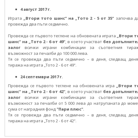
4 август 2017 г.
Играта
„Втори тото шанс“ на „Тото 2 - 5 от 35“
започва д
провежда два пъти седмично.
Провежда се първото теглене на обновената играта
„Втори т
шанс“ на „Тото 2 - 6 от 49“
, в коeто участват
без допълните
залог
всички играни комбинации за съответния тира
възможност за печалби до 100 000 лева.
Тя се провежда два пъти седмично – в деня, следващ деня
тиража на играта „Тото 2 - 6 от 49“.
24 септември 2017 г.
Провежда се първото теглене на обновената игра
„Втори т
шанс“ на „Тото 2 - 6 от 42“
, в коeто участват
без допълните
залог
всички играни комбинации за съответния тира
възможност за печалби от 5 000 лева до натрупаната до мом
сума от наградния фонд
"Пари плюс"
.
Тя се провежда два пъти седмично – в деня, следващ деня
тиража на играта „Тото 2 - 6 от 42“.