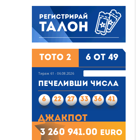
Тото 2
6 от 49
Тираж 61 - 06.08.2026
Печеливши числа
6
22
27
33
36
41
Джакпот
3 260 941.00
euro