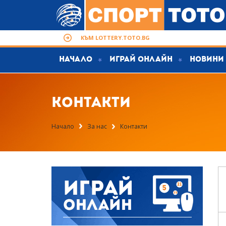
КЪМ LOTTERY.TOTO.BG
Начало
Играй Онлайн
Новини
Контакти
Начало
За нас
Контакти