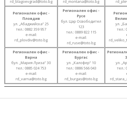
rd_blagoevgrad@toto.bg
rd_montana@toto.bg
rd_pl
Регионален офис -
Регионален офис -
Регион
Русе
Пловдив
Вели
бул. Цар Освободител
ул. „Абаджийска“ 25
ул. „Б
123
тел.: 0882 359 957
тел.: 
тел.: 0889 822 115
е-mail:
е-mail:
rd_plovdiv@toto.bg
rd_veliko
rd_ruse@toto.bg
Регионален офис -
Регионален офис -
Регионале
Варна
Бургас
бул. „Мария Луиза“ 30
ул. „Калофер“ 10
ул. „А
тел.: 0885 024 753
тел.: 0886 566 043
тел.: 
е-mail:
е-mail:
rd_varna@toto.bg
rd_burgas@toto.bg
rd_stara