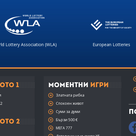
ld Lottery Association (WLA)
European Lotteries
ото 1
Моментни
Игри
и
Златната рибка
X2
Спокоен живот
П
Суми за думи
Бързи 500 €
ото 2
МЕГА 777