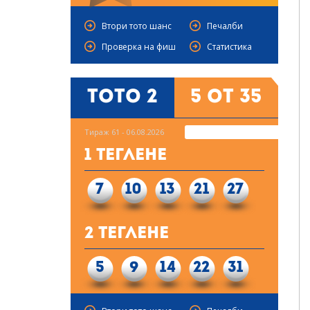
Втори тото шанс
Печалби
Проверка на фиш
Статистика
Тото 2
5 от 35
Тираж 61 - 06.08.2026
1 Теглене
7
10
13
21
27
2 Теглене
5
9
14
22
31