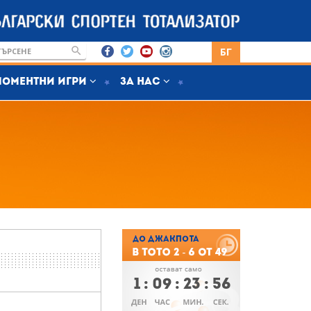
БГ
Моментни игри
За нас
1
:
09
:
23
:
55