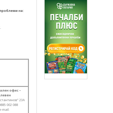
 проблеми на:
.
ален офис –
Плевен
онстантинов“ 23А
0885 002 088
е-mail: