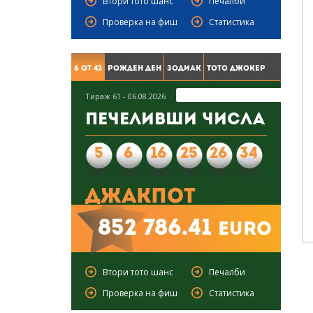
Втори тото шанс
Печалби
Проверка на фиш
Статистика
6 от 42
Рожден ден
Зодиак
Тото Джокер
Тираж 61 - 06.08.2026
Печеливши числа
5
6
16
25
26
34
Джакпот
852 786.41
euro
Втори тото шанс
Печалби
Проверка на фиш
Статистика