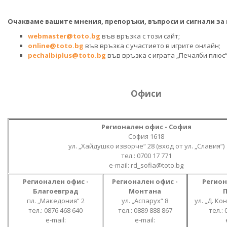
Очакваме вашите мнения, препоръки, въпроси и сигнали за
webmaster@toto.bg
във връзка с този сайт;
online@toto.bg
във връзка с участието в игрите онлайн;
pechalbiplus@toto.bg
във връзка с играта „Печалби плюс“
Офиси
Регионален офис - София
София 1618
ул. „Хайдушко изворче“ 28 (вход от ул. „Славия“)
тел.: 0700 17 771
е-mail: rd_sofia@toto.bg
Регионален офис -
Регионален офис -
Регион
Благоевград
Монтана
пл. „Македония“ 2
ул. „Аспарух“ 8
ул. „Д. К
тел.: 0876 468 640
тел.: 0889 888 867
тел.: 
е-mail:
е-mail: