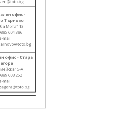
even@toto.bg
ален офис -
ко Търново
аба Мота“ 13
0885 604 386
е-mail:
_tarnovo@toto.bg
н офис - Стара
Загора
рмейска“ 5-А
0889 608 252
е-mail:
_zagora@toto.bg