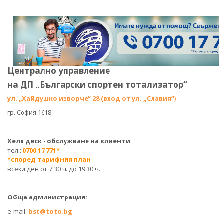
Централно управление
на ДП „Български спортен тотализатор“
ул. „Хайдушко изворче“ 28 (вход от ул. „Славия“)
гр. София 1618
Хелп деск - обслужване на клиенти:
тел.:
0700 17 771*
*според тарифния план
всеки ден от 7:30 ч. до 19:30 ч.
Обща администрация:
e-mail:
bst@toto.bg