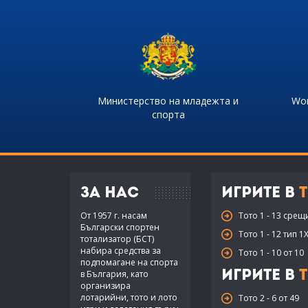
Министерство на младежта и
Wor
спорта
За нас
Игрите в
Т
От 1957 г. насам
Тото 1 - 13 срещ
Български спортен
Тото 1 - 12 тип 1
тотализатор (БСТ)
набира средства за
Тото 1 - 10 от 10
подпомагане на спорта
в България, като
Игрите в
Т
организира
лотарийни, тото и лото
Тото 2 - 6 от 49