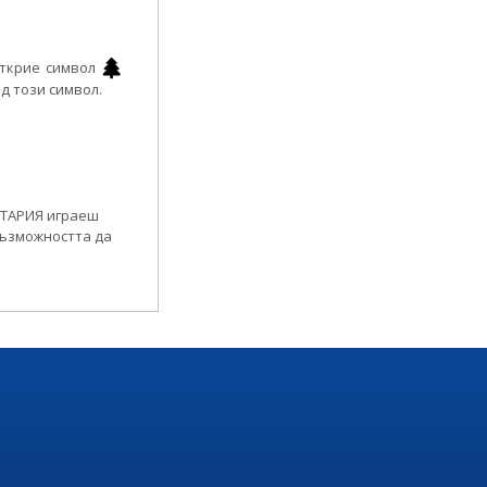
открие символ
од този символ.
ОТАРИЯ играеш
възможността да