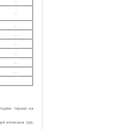
…
…
…
…
…
…
…
…
първи тираж) на
аря изписана три,