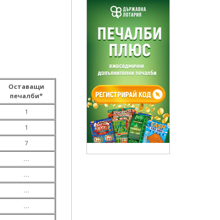
Оставащи
печалби*
1
1
7
…
…
…
…