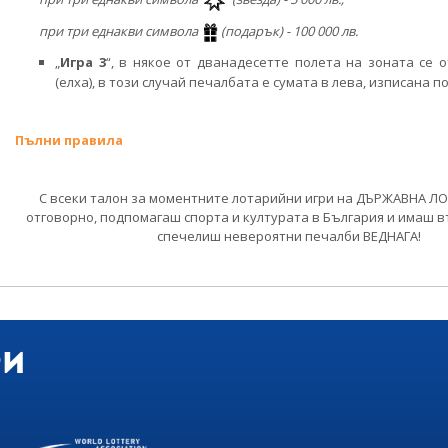
при три еднакви символа
(
подарък)
- 100 000 лв.
„
Игра 3
“, в някое от дванадесетте полета на зоната се 
(елха), в този случай печалбата е сумата в лева, изписана п
Пълни правила
С всеки талон за моментните лотарийни игри на ДЪРЖАВНА Л
отговорно, подпомагаш спорта и културата в България и имаш 
спечелиш невероятни печалби ВЕДНАГА!
ри