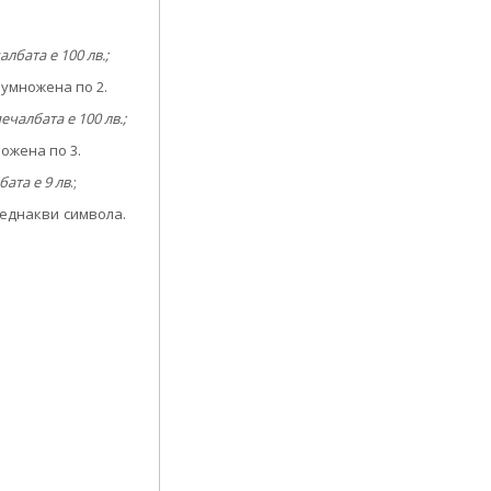
лбата е 100 лв.;
 умножена по 2.
ечалбата е 100 лв.;
ножена по 3.
бата е 9 лв
.;
и еднакви символа.