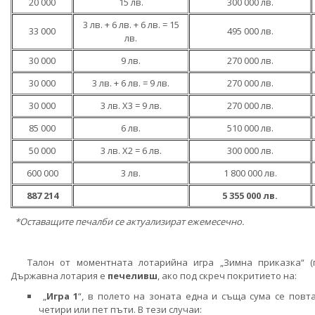
20 000
15 лв.
300 000 лв.
3 лв. + 6 лв. + 6 лв. = 15
33 000
495 000 лв.
лв.
30 000
9 лв.
270 000 лв.
30 000
3 лв. + 6 лв. = 9 лв.
270 000 лв.
30 000
3 лв. Х3 = 9 лв.
270 000 лв.
85 000
6 лв.
510 000 лв.
50 000
3 лв. Х2 = 6 лв.
300 000 лв.
600 000
3 лв.
1 800 000 лв.
887 214
5 355 000 лв.
*Оставащите печалби се актуализират ежемесечно.
Талон от моментната лотарийна игра „Зимна приказка“ (
Държавна лотария
е
печеливш
, ако под скреч покритието
на:
„
Игра 1
“, в полето на зоната една и съща сума се повт
четири или пет пъти. В тези случаи: