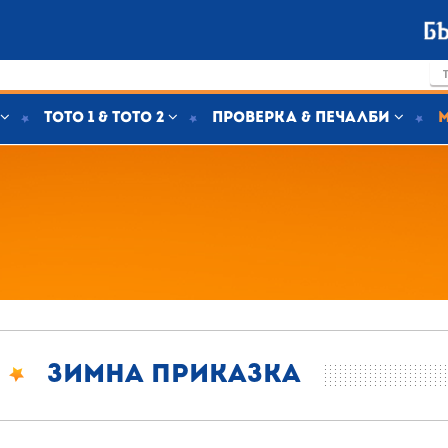
Тото 1 & Тото 2
Проверка & печалби
Зимна приказка