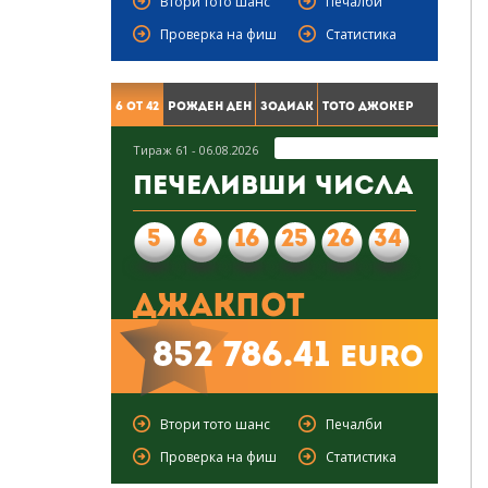
Втори тото шанс
Печалби
Проверка на фиш
Статистика
6 от 42
Рожден ден
Зодиак
Тото Джокер
Тираж 61 - 06.08.2026
Печеливши числа
5
6
16
25
26
34
Джакпот
852 786.41
euro
Втори тото шанс
Печалби
Проверка на фиш
Статистика