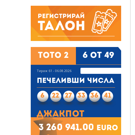
Тото 2
6 от 49
Тираж 61 - 06.08.2026
Печеливши числа
6
22
27
33
36
41
Джакпот
3 260 941.00
euro