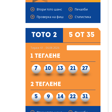
Втори тото шанс
Печалби
Проверка на фиш
Статистика
Тото 2
5 от 35
Тираж 61 - 06.08.2026
1 Теглене
7
10
13
21
27
2 Теглене
5
9
14
22
31