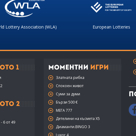
ld Lottery Association (WLA)
European Lotteries
ото 1
Моментни
Игри
и
Златната рибка
X2
Спокоен живот
П
Суми за думи
Бързи 500 €
ото 2
МЕГА 777
Детелини на късмета Х5
- 6 от 49
Диаманти.BINGO 3
Luxor 4