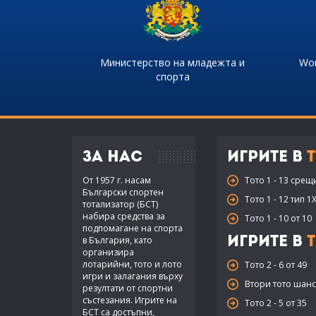
Министерство на младежта и
Wor
спорта
За нас
Игрите в
Т
От 1957 г. насам
Тото 1 - 13 срещ
Български спортен
Тото 1 - 12 тип 1
тотализатор (БСТ)
набира средства за
Тото 1 - 10 от 10
подпомагане на спорта
в България, като
Игрите в
Т
организира
лотарийни, тото и лото
Тото 2 - 6 от 49
игри и залагания върху
Втори тото шанс 
резултати от спортни
състезания. Игрите на
Тото 2 - 5 от 35
БСТ са достъпни,