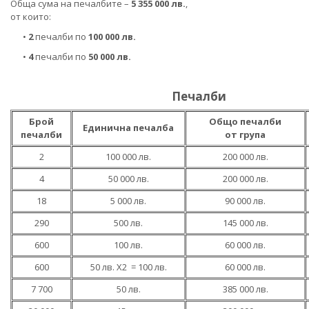
Обща сума на печалбите –
5 355 000 лв.
,
от които:
•
2
печалби по
100 000 лв.
•
4
печалби по
50 000 лв.
Печалби
Брой
Общо печалби
Единична печалба
печалби
от група
2
100 000 лв.
200 000 лв.
4
50 000 лв.
200 000 лв.
18
5 000 лв.
90 000 лв.
290
500 лв.
145 000 лв.
600
100 лв.
60 000 лв.
600
50 лв. Х2 = 100 лв.
60 000 лв.
7 700
50 лв.
385 000 лв.