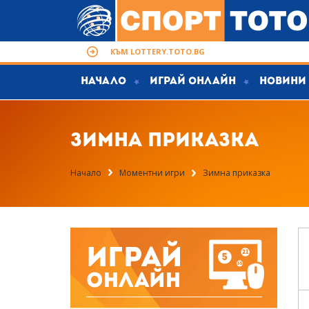
КЪМ LOTTERY.TOTO.BG
Начало
Играй Онлайн
Новини
Зимна приказка
Начало
Моментни игри
Зимна приказка