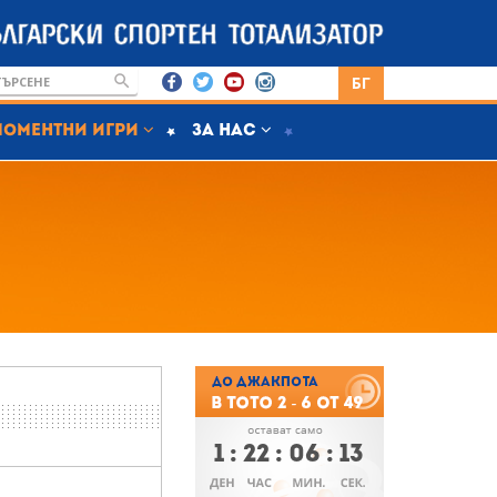
БГ
Моментни игри
За нас
1
:
22
:
06
:
12