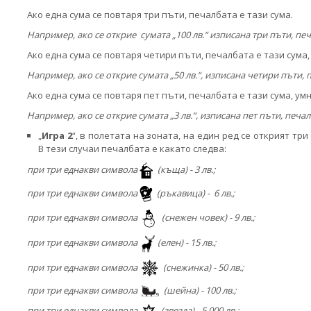
Ако една сума се повтаря три пъти, печалбата е тази сума.
Например, ако се открие сумата „100 лв.“ изписана три пъти, печа
Ако една сума се повтаря четири пъти, печалбата е тази сума,
Например, ако се открие сумата „50 лв.“, изписана четири пъти, п
Ако една сума се повтаря пет пъти, печалбата е тази сума, ум
Например, ако се открие сумата „3 лв.“, изписана пет пъти, печал
„
Игра 2
“, в полетата на зоната, на един ред се открият тр
В тези случаи печалбата е какато следва:
при три еднакви символа
(
къща)
- 3
лв.;
при три еднакви символа
(
ръкавица)
-
6 лв.;
при три еднакви символа
(
снежен човек)
- 9 лв.;
при три еднакви символа
(
елен)
- 15 лв.;
при три еднакви символа
(
снежинка)
- 50
лв.;
при три еднакви символа
(
шейна)
- 100 лв.;
при три еднакви символа
(
звезда)
- 5 000
лв.;