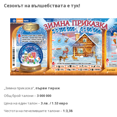
Сезонът на вълшебствата е тук!
„Зимна приказка“,
първи тираж
Общ брой талони –
3 000 000
Цена на един талон –
3 лв.
/ 1.53 евро
Честота на печелившите талони –
1:3,38