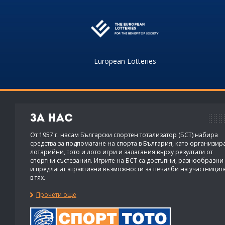
European Lotteries
За нас
От 1957 г. насам Български спортен тотализатор (БСТ) набира
средства за подпомагане на спорта в България, като организир
лотарийни, тото и лото игри и залагания върху резултати от
спортни състезания. Игрите на БСТ са достъпни, разнообразни
и предлагат атрактивни възможности за печалби на участницит
в тях.
Прочети още