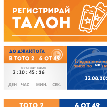
БНТ
3
:
10
:
45
:
26
13.08.20
Тото 2
6 от 49