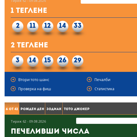
Тираж 62 - 09.08.2026
1 Теглене
2
11
12
14
33
2 Теглене
3
14
15
26
29
Втори тото шанс
Печалби
Проверка на фиш
Статистика
6 от 42
Рожден ден
Зодиак
Тото Джокер
Тираж 62 - 09.08.2026
Печеливши числа