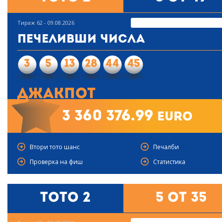
Тираж 62 - 09.08.2026
Печеливши числа
3
5
13
28
44
45
Джакпот
3 360 376.99
euro
Втори тото шанс
Печалби
Проверка на фиш
Статистика
Тото 2
5 от 35