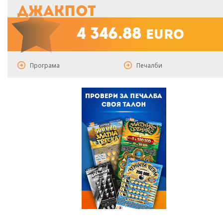
Джакпот
4 346.88
euro
Програма
Печалби