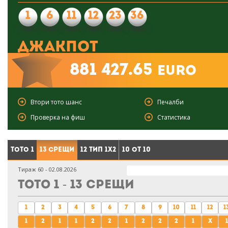
1
6
11
12
23
36
Джакпот
881 427.65
euro
Втори тото шанс
Печалби
Проверка на фиш
Статистика
Тото 1
13 срещи
12 тип 1X2
10 от 10
Тираж 60 - 02.08.2026
Тото 1 - 13 срещи
1
2
3
4
5
6
7
8
9
10
11
12
1
1
2
1
1
2
2
1
2
2
2
1
x
1