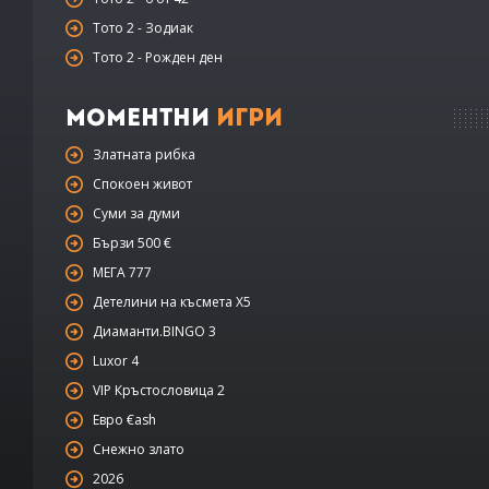
Тото 2 - Зодиак
Тото 2 - Рожден ден
Моментни
Игри
Златната рибка
Спокоен живот
Суми за думи
Бързи 500 €
МЕГА 777
Детелини на късмета Х5
Диаманти.BINGO 3
Luxor 4
VIP Кръстословица 2
Евро €ash
Снежно злато
2026