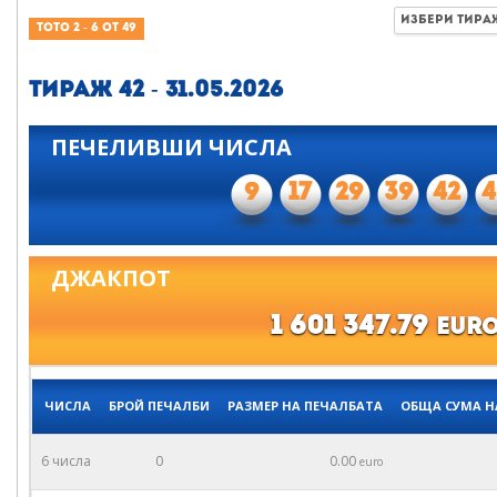
ИЗБЕРИ ТИР
ТОТО 2 - 6 ОТ 49
Тираж 42 - 31.05.2026
ПЕЧЕЛИВШИ ЧИСЛА
9
17
29
39
42
4
ДЖАКПОТ
1 601 347.79
EUR
ЧИСЛА
БРОЙ ПЕЧАЛБИ
РАЗМЕР НА ПЕЧАЛБАТА
ОБЩА СУМА Н
6 числа
0
0.00
euro