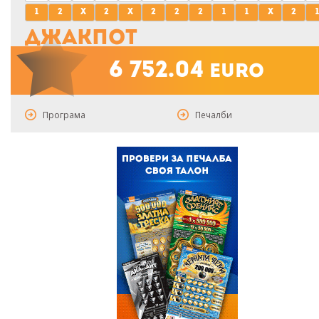
1
2
x
2
x
2
2
2
1
1
x
2
1
Джакпот
6 752.04
euro
Програма
Печалби