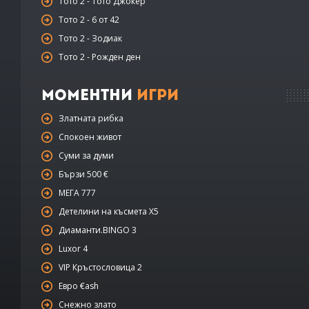
Тото 2 - Тото Джокер
Тото 2 - 6 от 42
Тото 2 - Зодиак
Тото 2 - Рожден ден
Моментни
Игри
Златната рибка
Спокоен живот
Суми за думи
Бързи 500 €
МЕГА 777
Детелини на късмета Х5
Диаманти.BINGO 3
Luxor 4
VIP Кръстословица 2
Евро €ash
Снежно злато