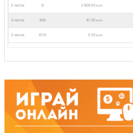
5 числа
8
2 809.50
euro
4 числа
606
41.00
euro
3 числа
9731
5.50
euro