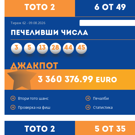
Тото 2
6 от 49
Тираж 62 - 09.08.2026
Печеливши числа
3
5
13
28
44
45
Джакпот
3 360 376.99
euro
Втори тото шанс
Печалби
Проверка на фиш
Статистика
Тото 2
5 от 35