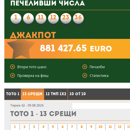
Печеливши числа
1
6
11
12
23
36
Джакпот
881 427.65
euro
Втори тото шанс
Печалби
Проверка на фиш
Статистика
Тото 1
13 срещи
12 тип 1X2
10 от 10
Тираж 62 - 09.08.2026
Тото 1 - 13 срещи
1
2
3
4
5
6
7
8
9
10
11
12
1