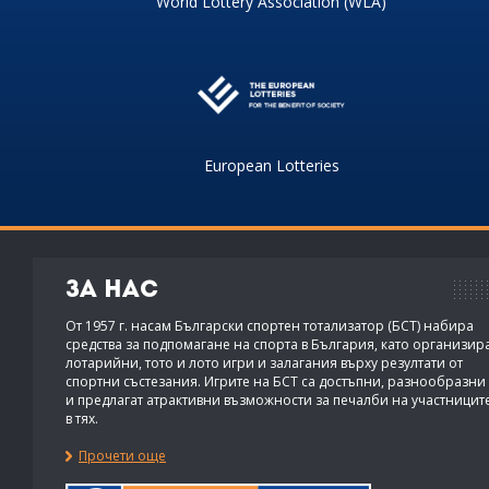
World Lottery Association (WLA)
European Lotteries
За нас
От 1957 г. насам Български спортен тотализатор (БСТ) набира
средства за подпомагане на спорта в България, като организир
лотарийни, тото и лото игри и залагания върху резултати от
спортни състезания. Игрите на БСТ са достъпни, разнообразни
и предлагат атрактивни възможности за печалби на участницит
в тях.
Прочети още