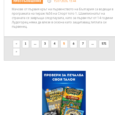
15.07.2026, 13:44
Прессъобщение
Мачове от първия кръг на първенството на България са водещи в
програмата на тираж №56 на Спорт тото 1. Шампионатът на
страната се завръща след паузата, като за първи път от 14 години
Лудогорец няма да влезе в сезона като защитаващ титлата си
първенец.
«
1
…
3
4
5
6
7
…
571
»