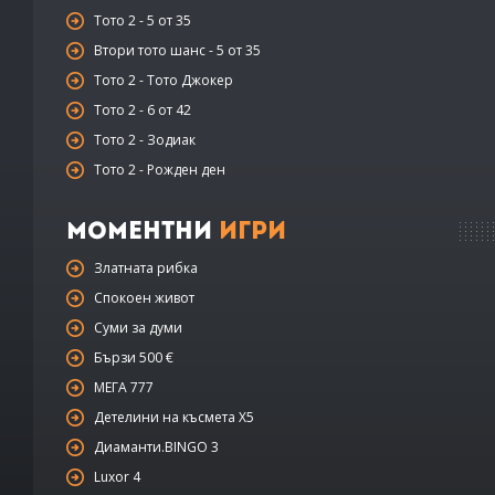
Тото 2 - 5 от 35
Втори тото шанс - 5 от 35
Тото 2 - Тото Джокер
Тото 2 - 6 от 42
Тото 2 - Зодиак
Тото 2 - Рожден ден
Моментни
Игри
Златната рибка
Спокоен живот
Суми за думи
Бързи 500 €
МЕГА 777
Детелини на късмета Х5
Диаманти.BINGO 3
Luxor 4