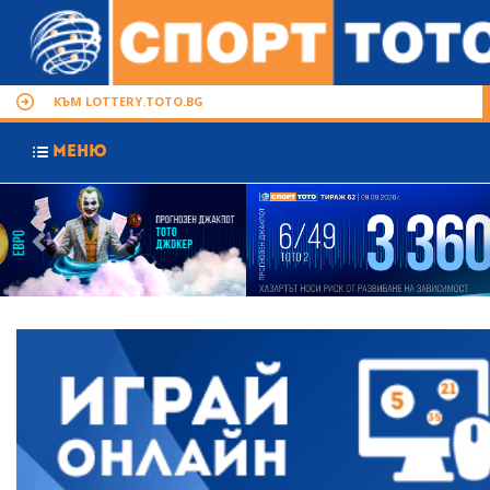
КЪМ LOTTERY.TOTO.BG
МЕНЮ
@Previous