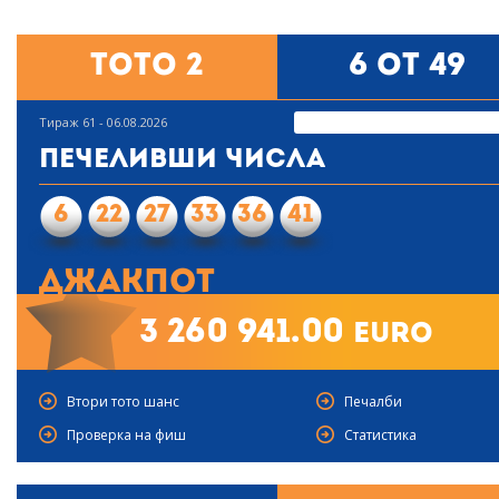
Тото 2
6 от 49
Тираж 61 - 06.08.2026
Печеливши числа
6
22
27
33
36
41
Джакпот
3 260 941.00
euro
Втори тото шанс
Печалби
Проверка на фиш
Статистика