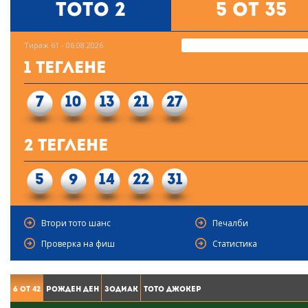
Тото 2
5 от 35
Тираж 61 - 06.08.2026
1 Теглене
7
10
13
21
27
2 Теглене
5
9
14
22
31
Втори тото шанс
Печалби
Проверка на фиш
Статистика
6 от 42
Рожден ден
Зодиак
Тото Джокер