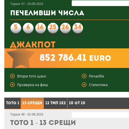
Тираж 61 - 06.08.2026
Печеливши числа
5
6
16
25
26
34
Джакпот
852 786.41
euro
Втори тото шанс
Печалби
Проверка на фиш
Статистика
Тото 1
13 срещи
12 тип 1X2
10 от 10
Тираж 60 - 02.08.2026
Тото 1 - 13 срещи