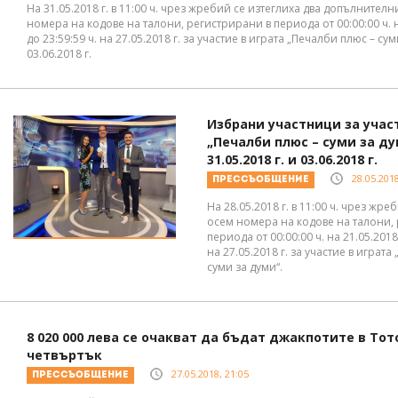
На 31.05.2018 г. в 11:00 ч. чрез жребий се изтеглиха два допълнител
номера на кодове на талони, регистрирани в периода от 00:00:00 ч. на
до 23:59:59 ч. на 27.05.2018 г. за участие в играта „Печалби плюс – су
03.06.2018 г.
Избрани участници за учас
„Печалби плюс – суми за ду
31.05.2018 г. и 03.06.2018 г.
28.05.2018
Прессъобщение
На 28.05.2018 г. в 11:00 ч. чрез жре
осем номера на кодове на талони,
периода от 00:00:00 ч. на 21.05.2018 
на 27.05.2018 г. за участие в играта
суми за думи“.
8 020 000 лева се очакват да бъдат джакпотите в Тото
четвъртък
27.05.2018, 21:05
Прессъобщение