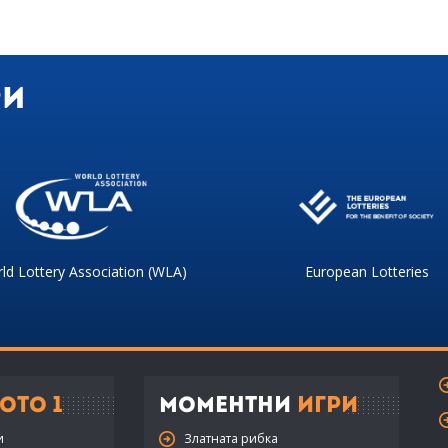
ри
ld Lottery Association (WLA)
European Lotteries
ото 1
Моментни
Игри
и
Златната рибка