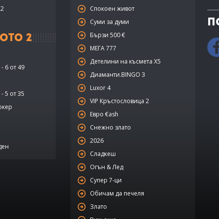
X2
Спокоен живот
П
Суми за думи
Бързи 500 €
ото 2
МЕГА 777
Детелини на късмета Х5
- 6 от 49
Диаманти.BINGO 3
Luxor 4
- 5 от 35
VIP Кръстословица 2
окер
Евро €ash
Снежно злато
2026
ден
Сладкеш
Огън & Лед
Супер 7-ци
Обичам да печеля
Злато