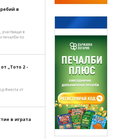
жребий в
, участващи в
ли печалби по
т „Тото 2 -
рд Фиеста от
тие в играта