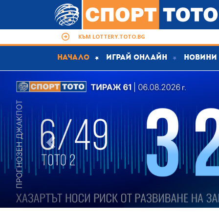
КЪМ LOTTERY.TOTO.BG
Начало
Играй Онлайн
Новини
@Previous