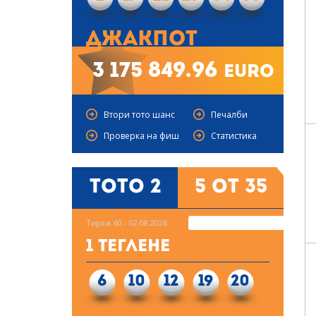
Джакпот
3 175 849.96
euro
Втори тото шанс
Печалби
Проверка на фиш
Статистика
Тото 2
5 от 35
Тираж 60 - 02.08.2026
1 Теглене
6
10
12
19
20