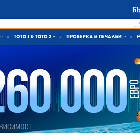
Тото 1 & Тото 2
Проверка & печалби