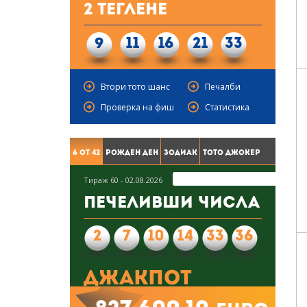
2 Теглене
9
11
16
21
33
Втори тото шанс
Печалби
Проверка на фиш
Статистика
6 от 42
Рожден ден
Зодиак
Тото Джокер
Тираж 60 - 02.08.2026
Печеливши числа
2
7
10
14
33
36
Джакпот