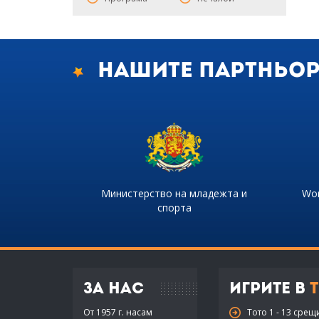
Нашите партньо
Министерство на младежта и
Wor
спорта
За нас
Игрите в
Т
От 1957 г. насам
Тото 1 - 13 срещ