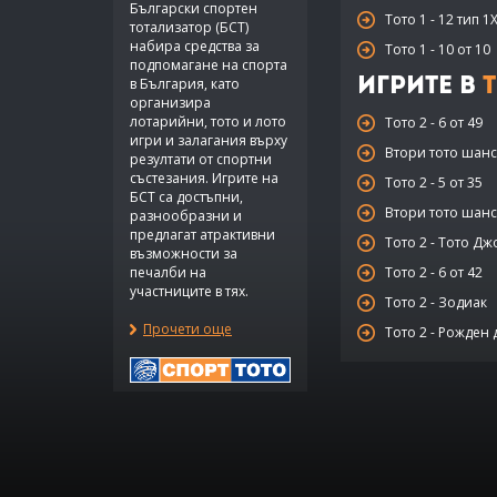
Български спортен
Тото 1 - 12 тип 1
тотализатор (БСТ)
набира средства за
Тото 1 - 10 от 10
подпомагане на спорта
в България, като
Игрите в
Т
организира
лотарийни, тото и лото
Тото 2 - 6 от 49
игри и залагания върху
Втори тото шанс 
резултати от спортни
състезания. Игрите на
Тото 2 - 5 от 35
БСТ са достъпни,
Втори тото шанс 
разнообразни и
предлагат атрактивни
Тото 2 - Тото Дж
възможности за
печалби на
Тото 2 - 6 от 42
участниците в тях.
Тото 2 - Зодиак
Прочети още
Тото 2 - Рожден 