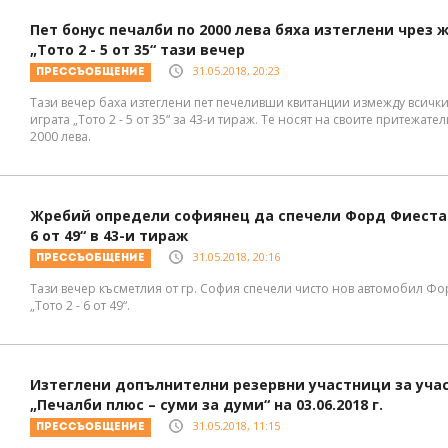
Пет бонус печалби по 2000 лева бяха изтеглени чрез 
„Тото 2 - 5 от 35“ тази вечер
31.05.2018, 20:23
Прессъобщение
Тази вечер баха изтеглени пет печеливши квитанции измежду всички
играта „Тото 2 - 5 от 35“ за 43-и тираж. Те носят на своите притежате
2000 лева.
Жребий определи софиянец да спечели Форд Фиеста о
6 от 49“ в 43-и тираж
31.05.2018, 20:16
Прессъобщение
Тази вечер късметлия от гр. София спечели чисто нов автомобил Фо
„Тото 2 - 6 от 49“.
Изтеглени допълнителни резервни участници за учас
„Печалби плюс – суми за думи“ на 03.06.2018 г.
31.05.2018, 11:15
Прессъобщение