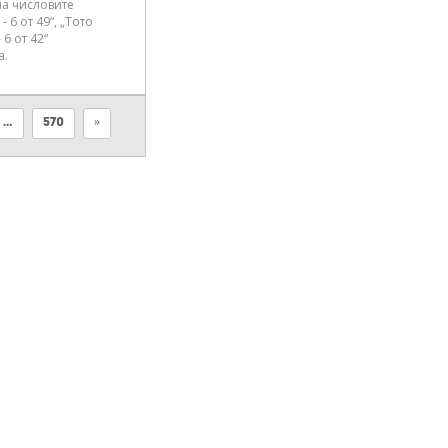
на числовите
 6 от 49“, „Тото
 6 от 42“
а.
…
570
»