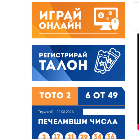
Тото 2
6 от 49
Тираж 60 - 02.08.2026
Печеливши числа
2
17
21
29
34
36