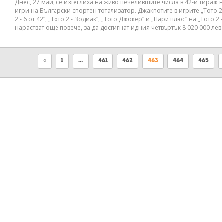
Днес, 27 май, се изтеглиха на живо печелившите числа в 42-и тираж 
игри на Български спортен тотализатор. Джакпотите в игрите „Тото 2 -
2 - 6 от 42“, „Тото 2 - Зодиак“, „Тото Джокер“ и „Пари плюс“ на „Тото 2 -
нарастват още повече, за да достигнат идния четвъртък 8 020 000 лев
«
1
…
461
462
463
464
465