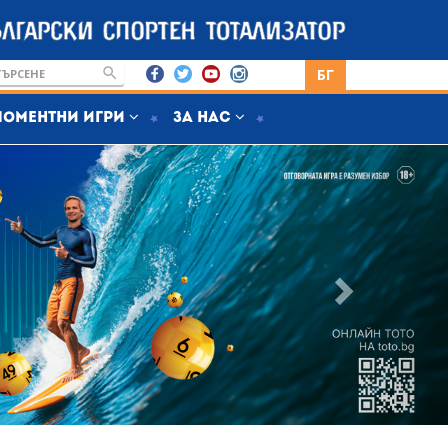
БГ
Моментни игри
За нас
@Next