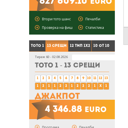
827 609.10
euro
Втори тото шанс
Печалби
Проверка на фиш
Статистика
Тото 1
13 срещи
12 тип 1X2
10 от 10
Тираж 60 - 02.08.2026
Тото 1 - 13 срещи
1
2
3
4
5
6
7
8
9
10
11
12
13
1
2
1
1
2
2
1
2
2
2
1
x
1
Джакпот
4 346.88
euro
Програма
Печалби