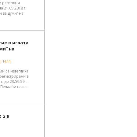
ни резервни
 21.05.2018 г.
ми за думи“ на
тие в играта
ми“ на
, 14:11
бий се изтеглиха
 регистрирани в
г. до 23:59:59 ч.
 „Печалби плюс –
 2 в