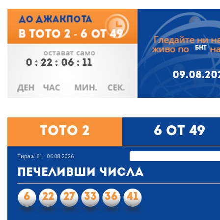
БНТ
0
:
22
:
06
:
10
09.08.20
Тото 2
6 от 49
Тираж 61 - 06.08.2026
Печеливши числа
6
22
27
33
36
41