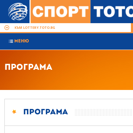
КЪМ LOTTERY.TOTO.BG
МЕНЮ
Програма
Програма