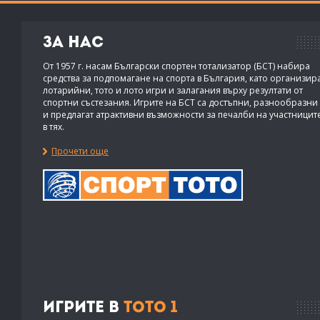
За нас
От 1957 г. насам Български спортен тотализатор (БСТ) набира
средства за подпомагане на спорта в България, като организир
лотарийни, тото и лото игри и залагания върху резултати от
спортни състезания. Игрите на БСТ са достъпни, разнообразни
и предлагат атрактивни възможности за печалби на участницит
в тях.
Прочети още
Игрите в
Тото 1