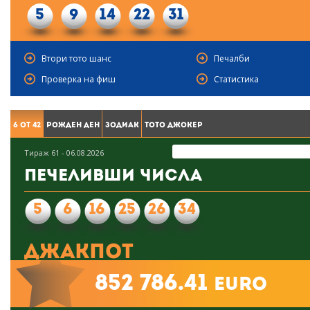
5
9
14
22
31
Втори тото шанс
Печалби
Проверка на фиш
Статистика
6 от 42
Рожден ден
Зодиак
Тото Джокер
Тираж 61 - 06.08.2026
Печеливши числа
5
6
16
25
26
34
Джакпот
852 786.41
euro