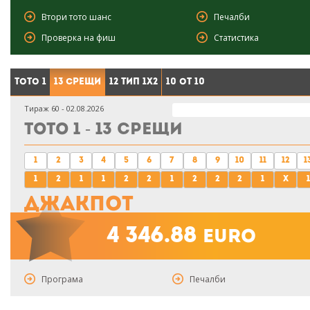
Втори тото шанс
Печалби
Проверка на фиш
Статистика
Тото 1
13 срещи
12 тип 1X2
10 от 10
Тираж 60 - 02.08.2026
Тото 1 - 13 срещи
1
2
3
4
5
6
7
8
9
10
11
12
1
1
2
1
1
2
2
1
2
2
2
1
x
1
Джакпот
4 346.88
euro
Програма
Печалби