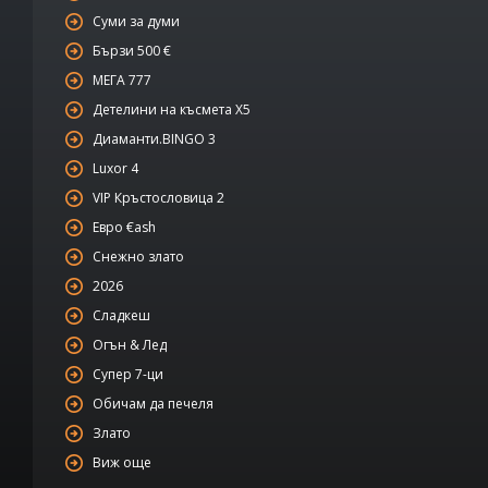
Суми за думи
Бързи 500 €
МЕГА 777
Детелини на късмета Х5
Диаманти.BINGO 3
Luxor 4
VIP Кръстословица 2
Евро €ash
Снежно злато
2026
Сладкеш
Огън & Лед
Супер 7-ци
Обичам да печеля
Злато
Виж още