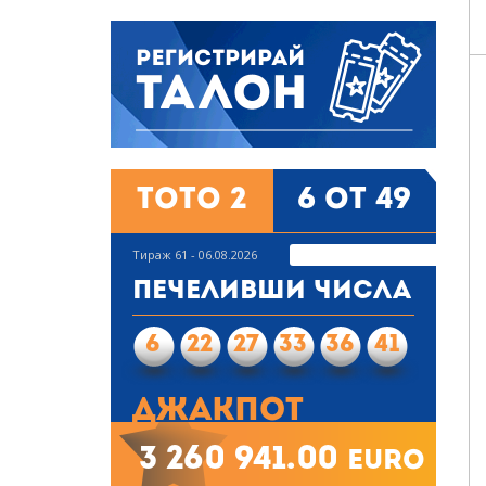
Тото 2
6 от 49
Тираж 61 - 06.08.2026
Печеливши числа
6
22
27
33
36
41
Джакпот
3 260 941.00
euro