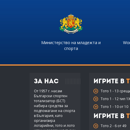
Министерство на младежта и
Wor
спорта
За нас
Игрите в
Т
От 1957 г. насам
Тото 1 - 13 срещ
Български спортен
Тото 1 - 12 тип 1
тотализатор (БСТ)
набира средства за
Тото 1 - 10 от 10
подпомагане на спорта
в България, като
Игрите в
Т
организира
лотарийни, тото и лото
Тото 2 - 6 от 49