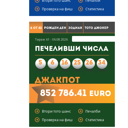
Втори тото шанс
Печалби
Проверка на фиш
Статистика
6 от 42
Рожден ден
Зодиак
Тото Джокер
Тираж 61 - 06.08.2026
Печеливши числа
5
6
16
25
26
34
Джакпот
852 786.41
euro
Втори тото шанс
Печалби
Проверка на фиш
Статистика