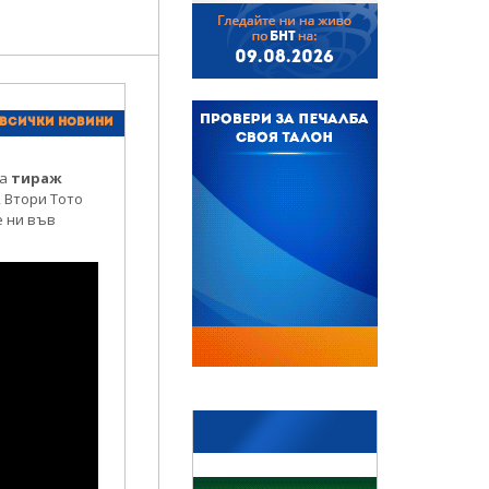
БНТ
09.08.2026
 всички новини
за
тираж
р, Втори Тото
е ни във