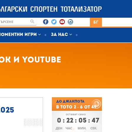
БГ
Моментни игри
За нас
book и youtube
2025
0
:
22
:
05
:
46