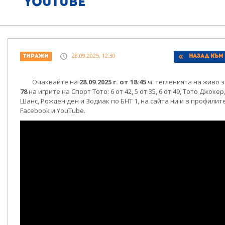
youtube
28.09.2025, 12:30
Тиражи
Назад към
Очаквайте на
28.09.2025 г. от 18:45 ч
. тегленията на живо 
78
на игрите на Спорт Тото: 6 от 42, 5 от 35, 6 от 49, Тото Джоке
Шанс, Рожден ден и Зодиак по БНТ 1, на сайта ни и в профилит
Facebook и YouTube.