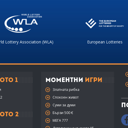
ld Lottery Association (WLA)
European Lotteries
ото 1
Моментни
Игри
и
Златната рибка
X2
Спокоен живот
П
Суми за думи
Бързи 500 €
ото 2
МЕГА 777