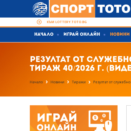
КЪМ LOTTERY.TOTO.BG
Начало
Играй Онлайн
Новини
Резултат от служебн
тираж 40/2026 г. (вид
Начало
Новини
Тиражи
Резултат от служебно