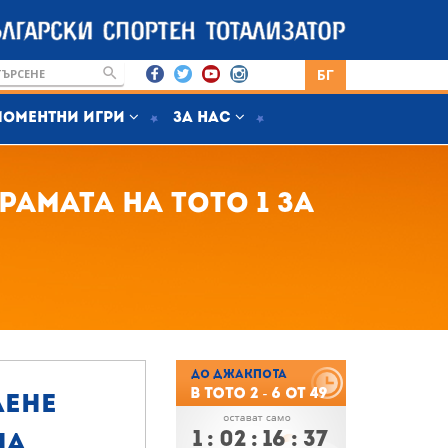
БГ
Моментни игри
За нас
рамата на Тото 1 за
лене
1
:
02
:
16
:
36
на