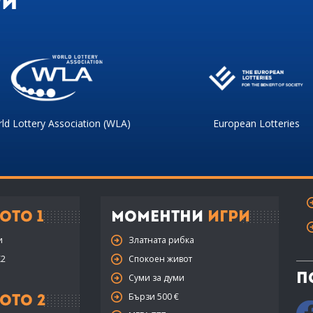
ри
ld Lottery Association (WLA)
European Lotteries
ото 1
Моментни
Игри
и
Златната рибка
X2
Спокоен живот
П
Суми за думи
Бързи 500 €
ото 2