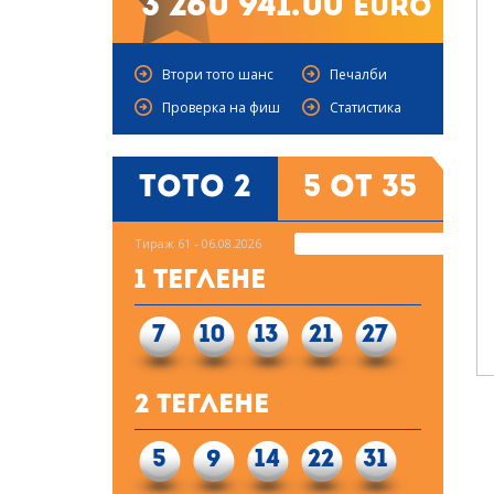
3 260 941.00
euro
Втори тото шанс
Печалби
Проверка на фиш
Статистика
Тото 2
5 от 35
Тираж 61 - 06.08.2026
1 Теглене
7
10
13
21
27
2 Теглене
5
9
14
22
31