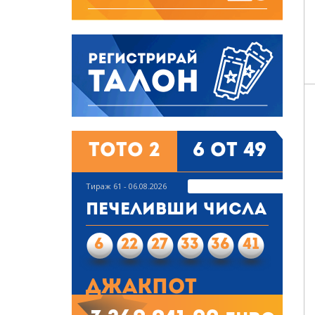
Тото 2
6 от 49
Тираж 61 - 06.08.2026
Печеливши числа
6
22
27
33
36
41
Джакпот