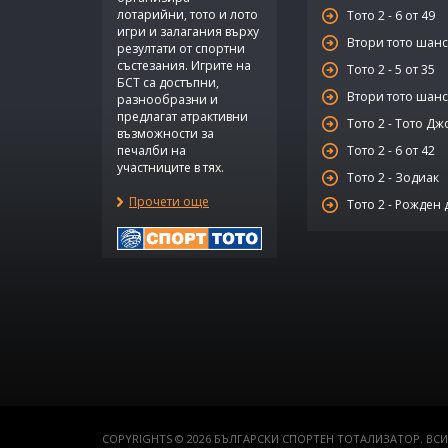
лотарийни, тото и лото
Тото 2 - 6 от 49
игри и залагания върху
Втори тото шанс 
резултати от спортни
състезания. Игрите на
Тото 2 - 5 от 35
БСТ са достъпни,
Втори тото шанс 
разнообразни и
предлагат атрактивни
Тото 2 - Тото Дж
възможности за
печалби на
Тото 2 - 6 от 42
участниците в тях.
Тото 2 - Зодиак
Прочети още
Тото 2 - Рожден 
COPYRIGHTS © 2026 БЪЛГАРСКИ СПОРТЕН ТОТАЛИЗАТОР. ВСИ