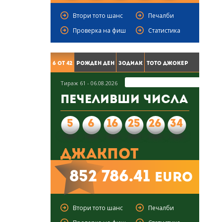
Втори тото шанс
Печалби
Проверка на фиш
Статистика
6 от 42
Рожден ден
Зодиак
Тото Джокер
Тираж 61 - 06.08.2026
Печеливши числа
5
6
16
25
26
34
Джакпот
852 786.41
euro
Втори тото шанс
Печалби