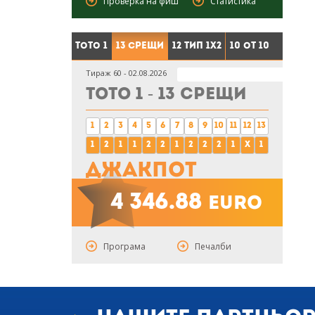
Проверка на фиш
Статистика
Тото 1
13 срещи
12 тип 1X2
10 от 10
Тираж 60 - 02.08.2026
Тото 1 - 13 срещи
1
2
3
4
5
6
7
8
9
10
11
12
13
1
2
1
1
2
2
1
2
2
2
1
x
1
Джакпот
4 346.88
euro
Програма
Печалби