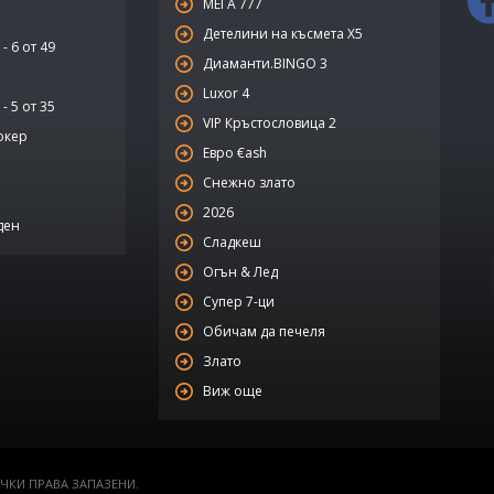
МЕГА 777
Детелини на късмета Х5
- 6 от 49
Диаманти.BINGO 3
Luxor 4
- 5 от 35
VIP Кръстословица 2
окер
Евро €ash
Снежно злато
2026
ден
Сладкеш
Огън & Лед
Супер 7-ци
Обичам да печеля
Злато
Виж още
ЧКИ ПРАВА ЗАПАЗЕНИ.