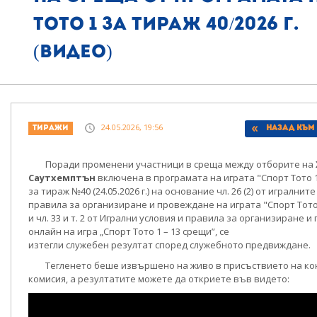
Тото 1 за тираж 40/2026 г.
(видео)
24.05.2026, 19:56
Тиражи
Назад към
Поради променени участници в среща между отборите на
Саутхемптън
включена в програмата на играта "Спорт Тото 1
за тираж №40 (24.05.2026 г.) на основание чл. 26 (2) от игралнит
правила за организиране и провеждане на играта "Спорт Тото 
и чл. 33 и т. 2 от Игрални условия и правила за организиране 
онлайн на игра „Спорт Тото 1 – 13 срещи”, се
изтегли служебен резултат според служебното предвиждане.
Тегленето беше извършено на живо в присъствието на к
комисия, а резултатите можете да откриете във видето: