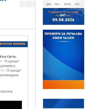
БНТ
09.08.2026
 всички новини
Хъл Сити​
-
 – 13 срещи"
е условия и
1 – 13 срещи"
и провеждане
онтролна