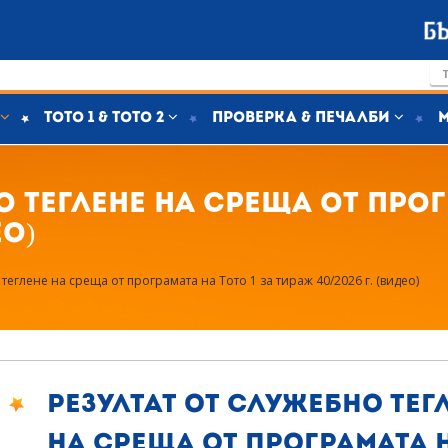
Тото 1 & Тото 2
Проверка & печалби
о теглене на среща от прог
ео)
 теглене на среща от програмата на Тото 1 за тираж 40/2026 г. (видео)
Резултат от служебно тег
на среща от програмата 