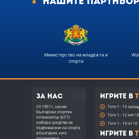
Нашите партньо
Министерство на младежта и
Wor
спорта
За нас
Игрите в
Т
От 1957 г. насам
Тото 1 - 13 срещ
Български спортен
Тото 1 - 12 тип 1
тотализатор (БСТ)
набира средства за
Тото 1 - 10 от 10
подпомагане на спорта
в България, като
Игрите в
Т
организира