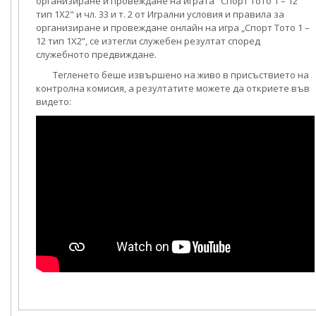
организиране и провеждане на играта "Спорт Тото 1 – 12
тип 1X2" и чл. 33 и т. 2 от Игрални условия и правила за
организиране и провеждане онлайн на игра „Спорт Тото 1 –
12 тип 1X2”, се изтегли служебен резултат според
служебното предвиждане.
Тегленето беше извършено на живо в присъствието на
контролна комисия, а резултатите можете да откриете във
видето: