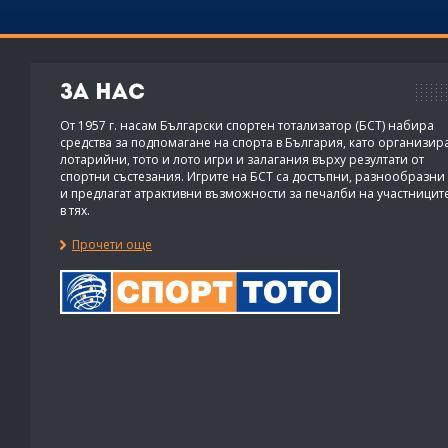
За нас
От 1957 г. насам Български спортен тотализатор (БСТ) набира
средства за подпомагане на спорта в България, като организир
лотарийни, тото и лото игри и залагания върху резултати от
спортни състезания. Игрите на БСТ са достъпни, разнообразни
и предлагат атрактивни възможности за печалби на участницит
в тях.
Прочети още