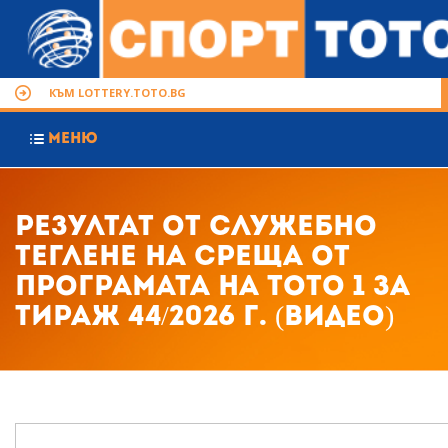
КЪМ LOTTERY.TOTO.BG
МЕНЮ
Резултат от служебно
теглене на среща от
програмата на Тото 1 за
тираж 44/2026 г. (видео)