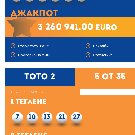
Джакпот
3 260 941.00
euro
Втори тото шанс
Печалби
Проверка на фиш
Статистика
Тото 2
5 от 35
Тираж 61 - 06.08.2026
1 Теглене
7
10
13
21
27