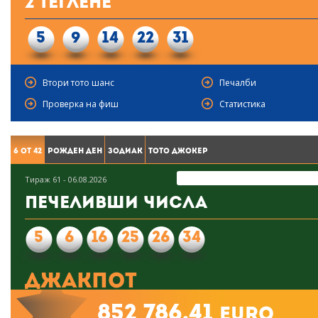
2 Теглене
5
9
14
22
31
Втори тото шанс
Печалби
Проверка на фиш
Статистика
6 от 42
Рожден ден
Зодиак
Тото Джокер
Тираж 61 - 06.08.2026
Печеливши числа
5
6
16
25
26
34
Джакпот
852 786.41
euro