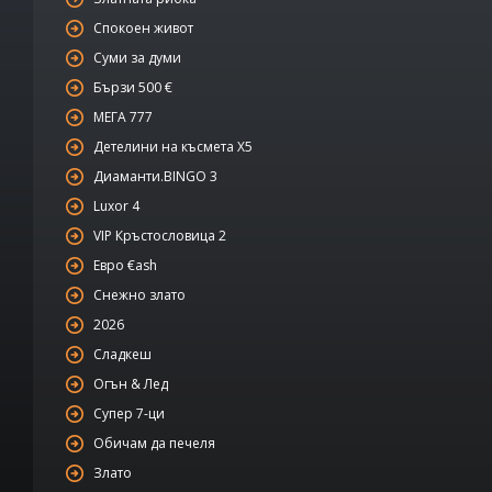
Спокоен живот
Суми за думи
Бързи 500 €
МЕГА 777
Детелини на късмета Х5
Диаманти.BINGO 3
Luxor 4
VIP Кръстословица 2
Евро €ash
Снежно злато
2026
Сладкеш
Огън & Лед
Супер 7-ци
Обичам да печеля
Злато