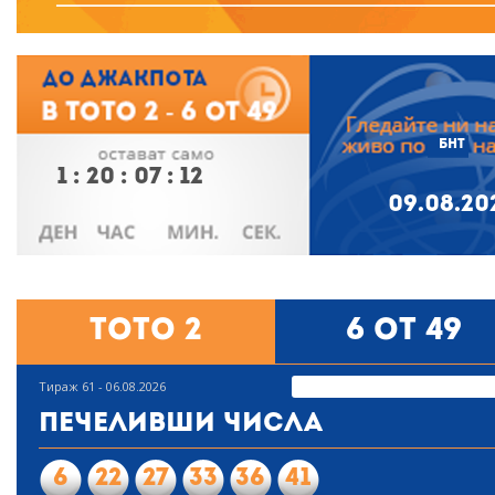
БНТ
1
:
20
:
07
:
12
09.08.20
Тото 2
6 от 49
Тираж 61 - 06.08.2026
Печеливши числа
6
22
27
33
36
41