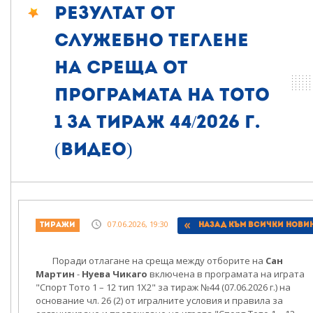
Резултат от
служебно теглене
на среща от
програмата на Тото
1 за тираж 44/2026 г.
(видео)
07.06.2026, 19:30
Тиражи
Назад към всички нови
Поради отлагане на среща между отборите на
Сан
Мартин
-
Нуева Чикаго
включена в програмата на играта
"Спорт Тото 1 – 12 тип 1X2" за тираж №44 (07.06.2026 г.) на
основание чл. 26 (2) от игралните условия и правила за