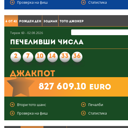
Проверка на фиш
Статистика
6 от 42
Рожден ден
Зодиак
Тото Джокер
Тираж 60 - 02.08.2026
Печеливши числа
2
7
10
14
33
36
Джакпот
827 609.10
euro
Втори тото шанс
Печалби
Проверка на фиш
Статистика