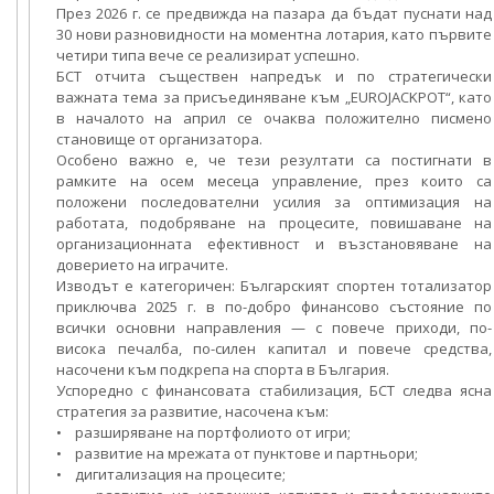
През 2026 г. се предвижда на пазара да бъдат пуснати над
30 нови разновидности на моментна лотария, като първите
четири типа вече се реализират успешно.
БСТ отчита съществен напредък и по стратегически
важната тема за присъединяване към „EUROJACKPOT“, като
в началото на април се очаква положително писмено
становище от организатора.
Особено важно е, че тези резултати са постигнати в
рамките на осем месеца управление, през които са
положени последователни усилия за оптимизация на
работата, подобряване на процесите, повишаване на
организационната ефективност и възстановяване на
доверието на играчите.
Изводът е категоричен: Българският спортен тотализатор
приключва 2025 г. в по-добро финансово състояние по
всички основни направления — с повече приходи, по-
висока печалба, по-силен капитал и повече средства,
насочени към подкрепа на спорта в България.
Успоредно с финансовата стабилизация, БСТ следва ясна
стратегия за развитие, насочена към:
• разширяване на портфолиото от игри;
• развитие на мрежата от пунктове и партньори;
• дигитализация на процесите;