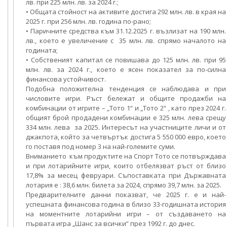
лв. при 225 млн. лв. за 2024 г.;
• Общата стойност на активите достига 292 млн. лв. в края на
2025 г. при 256 млн. лв. година по-рано;
• Паричните средства към 31.12.2025 г. възлизат на 190 млн.
лв., което е увеличение с 35 млн. лв. спрямо началото на
годината;
• Собственият капитал се повишава до 125 млн. лв. при 95
млн. лв. за 2024 г., което е ясен показател за по-силна
финансова устойчивост.
Подобна положителна тенденция се наблюдава и при
числовите игри. Ръст бележат и общите продажби на
комбинации от игрите – „Тото 1“ и „Тото 2“ , като през 2024 г.
общият брой продадени комбинации е 325 млн. лева срещу
334 млн. лева за 2025. Интересът на участниците личи и от
джакпота, който за четвъртък достига 5 550 000 евро, което
го поставя под номер 3 на най-големите суми.
Вниманието към продуктите на Спорт Тото се потвърждава
и при лотарийните игри, които отбелязват ръст от близо
17,8% за месец февруари. Съпоставката при Държавната
лотария е : 38,6 млн. билета за 2024, спрямо 39,7 млн. за 2025.
Предварителните данни показват, че 2025 г. е и най-
успешната финансова година в близо 33-годишната история
на моментните лотарийни игри – от създаването на
първата игра „Шанс за всички“ през 1992 г. до днес.