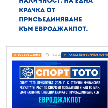
наличност. На една
крачка от
присъединяване
към Евроджакпот.
11.03.2026, 17:36
Прессъобщение
Назад към всички нови