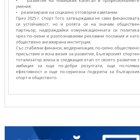
• развитие на човешкия капитал и професионалните
умения;
• реализиране на социално отговорни кампании.
През 2025 г. Спорт Тото затвърждава не само финансовата
си устойчивост, но и ролята си на значим обществен
партньор, надграждайки комуникационната си политика
чрез по-силни и разпознаваеми рекламни послания и като
обществено ангажирана институция.
Със стабилни финанси, модернизация, по-силно обществено
присъствие и ясна визия за развитие, Българският спортен
тотализатор влиза в следващия етап от своето развитие с
амбиция за още по-добри резултати, още по-голяма
ефективност и още по-сериозна подкрепа за българския
спорт и обществото.