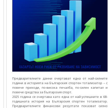
Предварителните данни очертават една от най-силните
години в историята на Българския спортен тотализатор – с
повече приходи, по-висока печалба, по-силен капитал и
повече средства за българския спорт.
2025 година се очертава като една от най-успешните в 68-
годишната история на Българския спортен тотализатор.
Предварителните финансови резултати показват силно