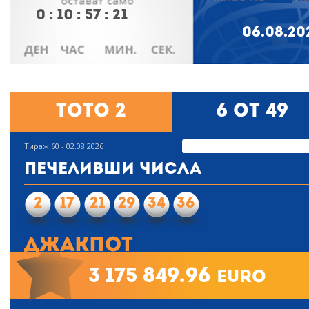
0
:
10
:
57
:
21
06.08.20
Тото 2
6 от 49
Тираж 60 - 02.08.2026
Печеливши числа
2
17
21
29
34
36
Джакпот
3 175 849.96
euro