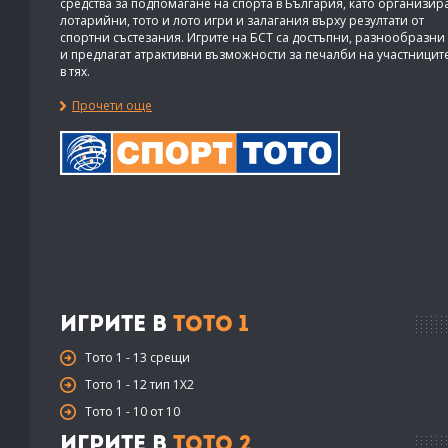
средства за подпомагане на спорта в България, като организир
лотарийни, тото и лото игри и залагания върху резултати от
спортни състезания. Игрите на БСТ са достъпни, разнообразни
и предлагат атрактивни възможности за печалби на участницит
в тях.
Прочети още
Игрите в
Тото 1
Тото 1 - 13 срещи
Тото 1 - 12 тип 1X2
Тото 1 - 10 от 10
Игрите в
Тото 2