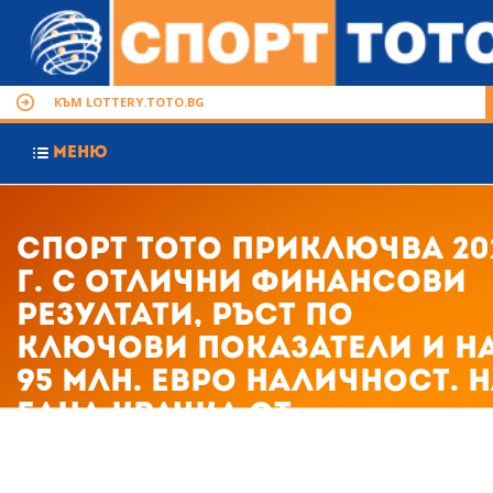
КЪМ LOTTERY.TOTO.BG
МЕНЮ
Спорт Тото приключва 20
г. с отлични финансови
резултати, ръст по
ключови показатели и н
95 млн. евро наличност. 
една крачка от
присъединяване към
Евроджакпот.