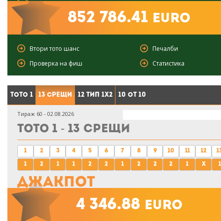
852 786.41
euro
Втори тото шанс
Печалби
Проверка на фиш
Статистика
Тото 1
13 срещи
12 тип 1X2
10 от 10
Тираж 60 - 02.08.2026
Тото 1 - 13 срещи
1
2
3
4
5
6
7
8
9
10
11
12
1
1
2
1
1
2
2
1
2
2
2
1
x
1
Джакпот
4 346.88
euro