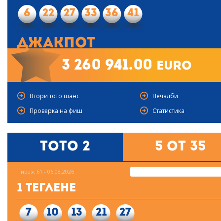
6
22
27
33
36
41
Джакпот
3 260 941.00
euro
Втори тото шанс
Печалби
Проверка на фиш
Статистика
Тото 2
5 от 35
Тираж 61 - 06.08.2026
1 Теглене
7
10
13
21
27