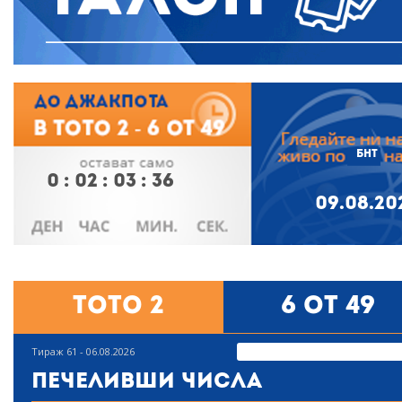
БНТ
0
:
02
:
03
:
35
09.08.20
Тото 2
6 от 49
Тираж 61 - 06.08.2026
Печеливши числа