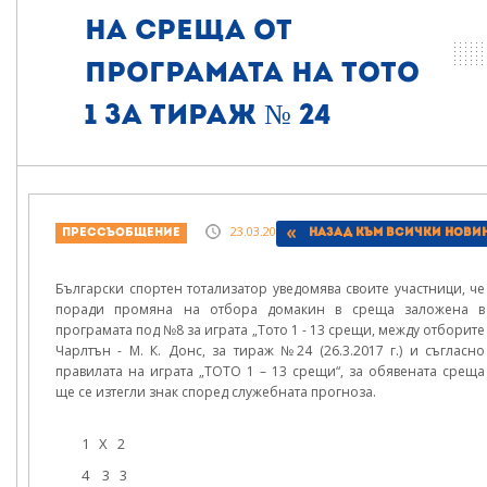
на среща от
програмата на Тото
1 за тираж № 24
23.03.2017, 13:42
Прессъобщение
Назад към всички нови
Български спортен тотализатор уведомява своите участници, че
поради промяна на отбора домакин в среща заложена в
програмата под №8 за играта „Тото 1 - 13 срещи, между отборите
Чарлтън - М. К. Донс, за тираж №24 (26.3.2017 г.) и съгласно
правилата на играта „ТОТО 1 – 13 срещи“, за обявената среща
ще се изтегли знак според служебната прогноза.
1 Х 2
4 3 3