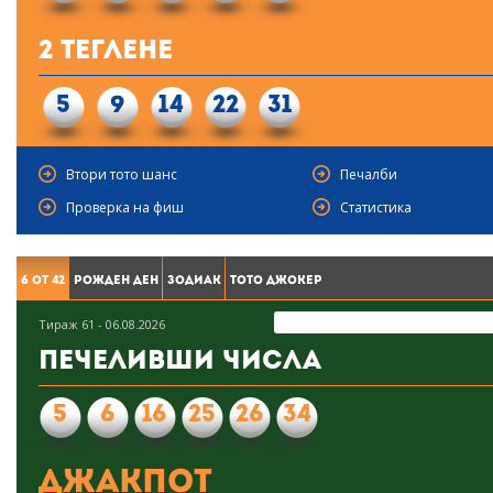
2 Теглене
5
9
14
22
31
Втори тото шанс
Печалби
Проверка на фиш
Статистика
6 от 42
Рожден ден
Зодиак
Тото Джокер
Тираж 61 - 06.08.2026
Печеливши числа
5
6
16
25
26
34
Джакпот