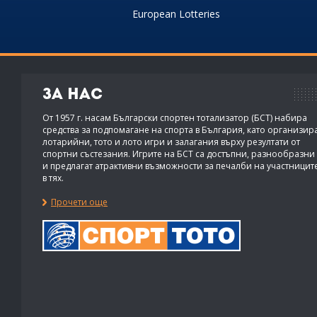
European Lotteries
За нас
От 1957 г. насам Български спортен тотализатор (БСТ) набира
средства за подпомагане на спорта в България, като организир
лотарийни, тото и лото игри и залагания върху резултати от
спортни състезания. Игрите на БСТ са достъпни, разнообразни
и предлагат атрактивни възможности за печалби на участницит
в тях.
Прочети още