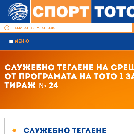
КЪМ LOTTERY.TOTO.BG
МЕНЮ
Служебно теглене на сре
от програмата на Тото 1 з
тираж № 24
Служебно теглене