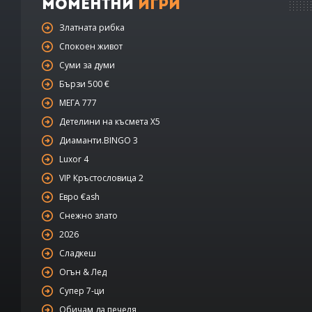
Моментни
Игри
Златната рибка
Спокоен живот
Суми за думи
Бързи 500 €
МЕГА 777
Детелини на късмета Х5
Диаманти.BINGO 3
Luxor 4
VIP Кръстословица 2
Евро €ash
Снежно злато
2026
Сладкеш
Огън & Лед
Супер 7-ци
Обичам да печеля