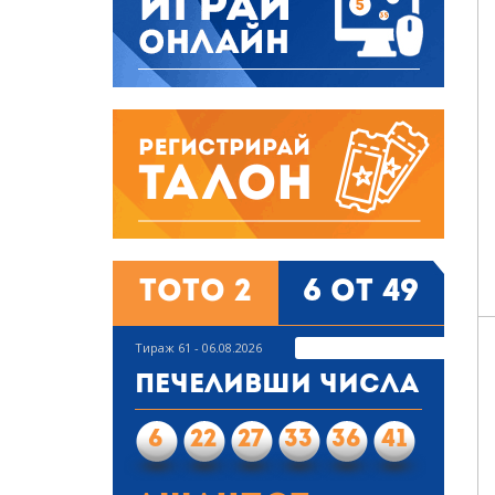
Тото 2
6 от 49
Тираж 61 - 06.08.2026
Печеливши числа
6
22
27
33
36
41