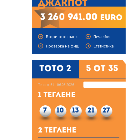
Джакпот
3 260 941.00
euro
Втори тото шанс
Печалби
Проверка на фиш
Статистика
Тото 2
5 от 35
Тираж 61 - 06.08.2026
1 Теглене
7
10
13
21
27
2 Теглене