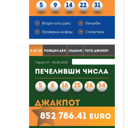
5
9
14
22
31
Втори тото шанс
Печалби
Проверка на фиш
Статистика
6 от 42
Рожден ден
Зодиак
Тото Джокер
Тираж 61 - 06.08.2026
Печеливши числа
5
6
16
25
26
34
Джакпот
852 786.41
euro