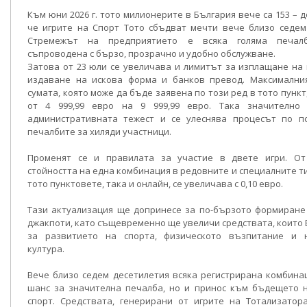
Към юни 2026 г. тото милионерите в България вече са 153 – 
че игрите на Спорт Тото сбъдват мечти вече близо седем
Стремежът на предприятието е всяка голяма печа
съпроводена с бързо, прозрачно и удобно обслужване.
Затова от 23 юли се увеличава и лимитът за изплащане на
издаване на искова форма и банков превод. Максимални
сумата, която може да бъде заявена по този ред в тото пунк
от 4 999,99 евро на 9 999,99 евро. Така значително
административната тежест и се улеснява процесът по п
печалбите за хиляди участници.
Променят се и правилата за участие в двете игри. От
стойността на една комбинация в редовните и специалните ти
тото пунктовете, така и онлайн, се увеличава с 0,10 евро.
Тази актуализация ще допринесе за по-бързото формиране
джакпоти, като същевременно ще увеличи средствата, които 
за развитието на спорта, физическото възпитание и 
култура.
Вече близо седем десетилетия всяка регистрирана комбина
шанс за значителна печалба, но и принос към бъдещето н
спорт. Средствата, генерирани от игрите на Тотализатор