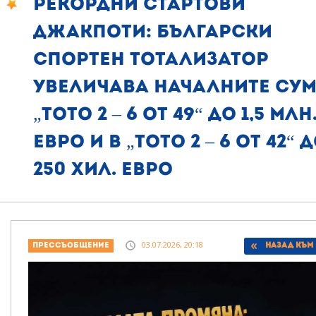
Рекордни стартови
джакпоти: Български
спортен тотализатор
увеличава началните сум
„Тото 2 – 6 от 49“ до 1,5 млн
евро и в „Тото 2 – 6 от 42“ 
250 хил. евро
03.07.2026, 20:18
Прессъобщение
Назад към