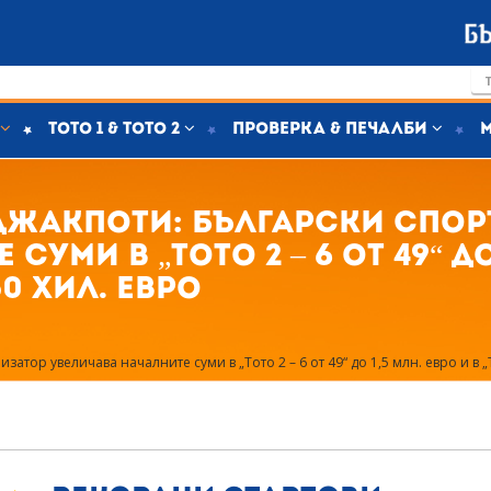
Тото 1 & Тото 2
Проверка & печалби
джакпоти: Български спор
уми в „Тото 2 – 6 от 49“ до 
250 хил. евро
тор увеличава началните суми в „Тото 2 – 6 от 49“ до 1,5 млн. евро и в „То