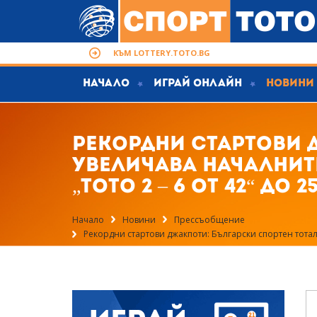
КЪМ LOTTERY.TOTO.BG
Начало
Играй Онлайн
Новини
Рекордни стартови 
увеличава началните с
„Тото 2 – 6 от 42“ до 
Начало
Новини
Прессъобщение
Рекордни стартови джакпоти: Български спортен тотализа