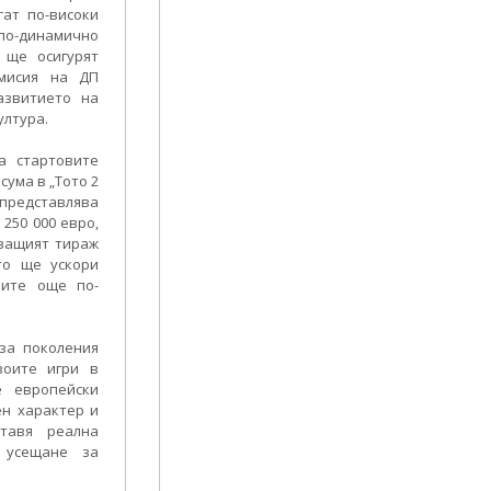
гат по-високи
 по-динамично
 ще осигурят
 мисия на ДП
азвитието на
ултура.
а стартовите
сума в „Тото 2
о представлява
 250 000 евро,
дващият тираж
то ще ускори
рите още по-
за поколения
воите игри в
е европейски
ен характер и
ставя реална
 усещане за