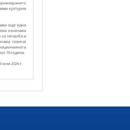
дернизирането
чими културни
рави още една
това означава
 за печалба и
ачава повече
 националната
зо 70 години.
 юли 2026 г.