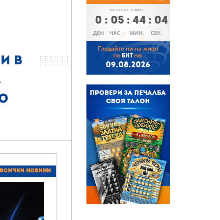
0
:
05
:
44
:
03
БНТ
и в
09.08.2026
.
до
 всички новини