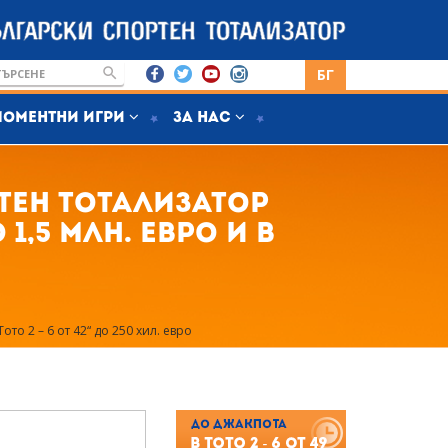
БГ
Моментни игри
За нас
тен тотализатор
1,5 млн. евро и в
то 2 – 6 от 42“ до 250 хил. евро