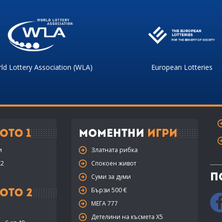
ld Lottery Association (WLA)
European Lotteries
ото 1
Моментни
Игри
и
Златната рибка
X2
Спокоен живот
П
Суми за думи
Бързи 500 €
ото 2
МЕГА 777
Детелини на късмета Х5