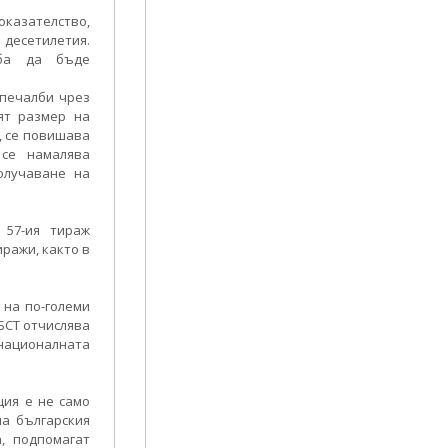
доказателство,
 десетилетия.
лба да бъде
 печалби чрез
ят размер на
т, се повишава
 се намалява
олучаване на
 57-ия тираж
ражи, както в
 на по-големи
БСТ отчислява
националната
ция е не само
а българския
а, подпомагат