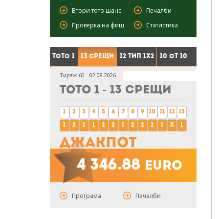
Втори тото шанс
Печалби
Проверка на фиш
Статистика
Тото 1
13 срещи
12 тип 1X2
10 от 10
Тираж 60 - 02.08.2026
Тото 1 - 13 срещи
1
2
3
4
5
6
7
8
9
10
11
12
13
1
2
1
1
2
2
1
2
2
2
1
x
1
Джакпот
4 346.88
euro
Програма
Печалби