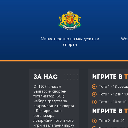
Министерство на младежта и
Wor
спорта
За нас
Игрите в
Т
От 1957 г. насам
Тото 1 - 13 срещ
Български спортен
Тото 1 - 12 тип 1
тотализатор (БСТ)
набира средства за
Тото 1 - 10 от 10
подпомагане на спорта
в България, като
Игрите в
Т
организира
лотарийни, тото и лото
Тото 2 - 6 от 49
игри и залагания върху