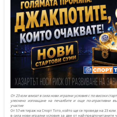
От 23 юли влизат в сила нови игрални условия с по-високи стар
улеснено изплащане на печалбите и още по-атрактивни въ
участие
От 57-ия тираж на Спорт Тото, който ще се проведе на 23 юли 2
в сила нови игрални условия за две от най-предпочитаните ч