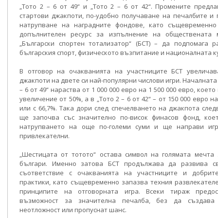
„Тото 2 – 6 от 49“ и „Тото 2 – 6 от 42“. Промените предла
стартови джакпоти, по-удобно получаване на печалбите и
натрупване на наградните фондове, като същевременно
допълнителен ресурс за изпълнение на обществената
„Български спортен тотализатор“ (БСТ) – да подпомага р
българския спорт, физическото възпитание и националната к
В отговор на очакванията на участниците БСТ увеличав
джакпоти на двете си най-популярни числови игри. Началната 
– 6 от 49“ нараства от 1 000 000 евро на 1 500 000 евро, коет
увеличение от 50%, а в „Тото 2 – 6 от 42“ – от 150 000 евро на
или с 66,7%. Така дори след спечелването на джакпота сле
ще започва със значително по-висок финасов фонд, кое
натрупването на още по-големи суми и ще направи иг
привлекателни.
„Шестицата от тотото“ остава символ на голямата мечта 
българи. Именно затова БСТ продължава да развива с
съответствие с очакванията на участниците и добрит
практики, като същевременно запазва техния развлекател
принципите на отговорната игра. Всеки тираж предо
възможност за значителна печалба, без да създава
неотложност или пропуснат шанс.