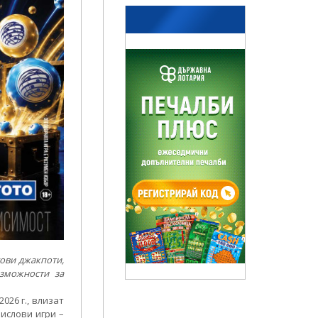
тови джакпоти,
зможности за
026 г., влизат
ислови игри –