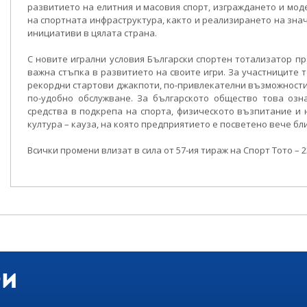
развитието на елитния и масовия спорт, изграждането и мо
на спортната инфраструктура, както и реализирането на зна
инициативи в цялата страна.
С новите игрални условия Български спортен тотализатор п
важна стъпка в развитието на своите игри. За участниците 
рекордни стартови джакпоти, по-привлекателни възможности
по-удобно обслужване. За българското общество това озн
средства в подкрепа на спорта, физическото възпитание и
култура – кауза, на която предприятието е посветено вече бли
Всички промени влизат в сила от 57-ия тираж на Спорт Тото – 23
ри