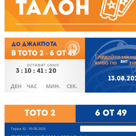
БНТ
3
:
10
:
41
:
19
13.08.20
Тото 2
6 от 49
Тираж 62 - 09.08.2026