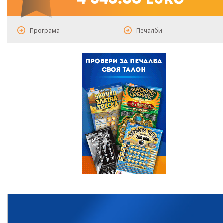
4 346.88
euro
Програма
Печалби