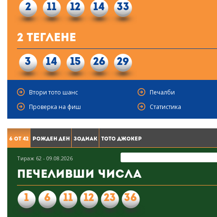
2
11
12
14
33
2 Теглене
3
14
15
26
29
Втори тото шанс
Печалби
Проверка на фиш
Статистика
6 от 42
Рожден ден
Зодиак
Тото Джокер
Тираж 62 - 09.08.2026
Печеливши числа
1
6
11
12
23
36