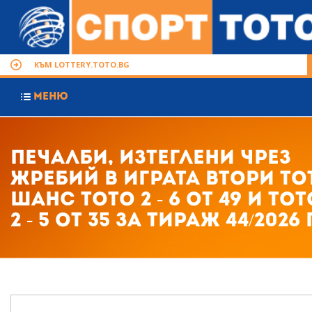
КЪМ LOTTERY.TOTO.BG
МЕНЮ
Печалби, изтеглени чрез
жребий в играта Втори то
шанс ТОТО 2 - 6 от 49 и ТОТ
2 - 5 от 35 за тираж 44/2026 