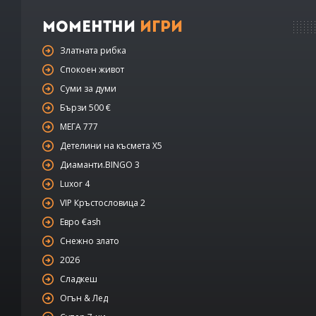
Моментни
Игри
Златната рибка
Спокоен живот
Суми за думи
Бързи 500 €
МЕГА 777
Детелини на късмета Х5
Диаманти.BINGO 3
Luxor 4
VIP Кръстословица 2
Евро €ash
Снежно злато
2026
Сладкеш
Огън & Лед