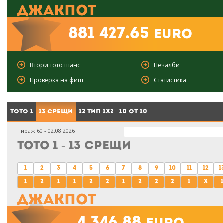
Джакпот
881 427.65
euro
Втори тото шанс
Печалби
Проверка на фиш
Статистика
Тото 1
13 срещи
12 тип 1X2
10 от 10
Тираж 60 - 02.08.2026
Тото 1 - 13 срещи
1
2
3
4
5
6
7
8
9
10
11
12
1
1
2
1
1
2
2
1
2
2
2
1
x
1
Джакпот