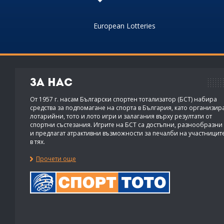
European Lotteries
За нас
От 1957 г. насам Български спортен тотализатор (БСТ) набира
средства за подпомагане на спорта в България, като организир
лотарийни, тото и лото игри и залагания върху резултати от
спортни състезания. Игрите на БСТ са достъпни, разнообразни
и предлагат атрактивни възможности за печалби на участницит
в тях.
Прочети още