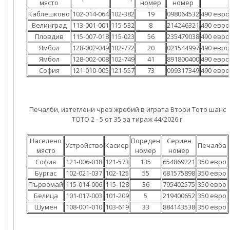
място
номер
номер
Каблешково
102-014-064
102-382
19
098064532
490 евро
Велинград
113-001-001
115-532
8
214246321
490 евро
Пловдив
115-007-018
115-023
56
235479038
490 евро
Ямбол
128-002-049
102-772
20
021544997
490 евро
Ямбол
128-002-008
102-749
41
891800400
490 евро
София
121-010-005
121-557
73
099317349
490 евро
Печалби, изтеглени чрез жребий в играта Втори Тото шанс
ТОТО 2 - 5 от 35 за тираж 44/2026 г.
Населено
Пореден
Сериен
Устройство
Касиер
Печалба
място
номер
номер
София
121-006-018
121-573
135
654869221
350 евро
Бургас
102-021-037
102-125
55
681575898
350 евро
Първомай
115-014-006
115-128
36
795402575
350 евро
Белица
101-017-003
101-209
5
219400652
350 евро
Шумен
108-001-010
103-619
33
884143538
350 евро