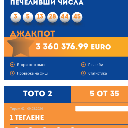
Печеливши числа
3
5
13
28
44
45
Джакпот
3 360 376.99
euro
Втори тото шанс
Печалби
Проверка на фиш
Статистика
Тото 2
5 от 35
Тираж 62 - 09.08.2026
1 Теглене