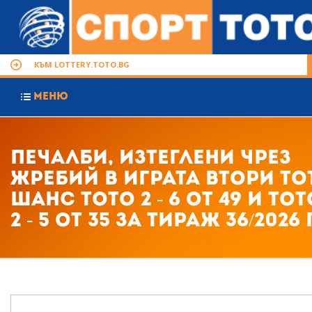
КЪМ LOTTERY.TOTO.BG
МЕНЮ
Печалби, изтеглени чрез
жребий в играта Втори то
шанс ТОТО 2 - 6 от 49 и ТОТ
2 - 5 от 35 за тираж 36/2026 