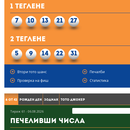
1 Теглене
7
10
13
21
27
2 Теглене
5
9
14
22
31
Втори тото шанс
Печалби
Проверка на фиш
Статистика
6 от 42
Рожден ден
Зодиак
Тото Джокер
Тираж 61 - 06.08.2026
Печеливши числа