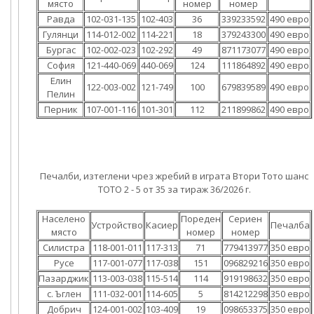
място
номер
номер
Равда
102-031-135
102-403
36
339233592
490 евро
Гулянци
114-012-002
114-221
18
379243300
490 евро
Бургас
102-002-023
102-292
49
871173077
490 евро
София
121-440-069
440-069
124
111864892
490 евро
Елин
122-003-002
121-749
100
679839589
490 евро
Пелин
Перник
107-001-116
101-301
112
211899862
490 евро
Печалби, изтеглени чрез жребий в играта Втори Тото шанс
ТОТО 2 - 5 от 35 за тираж 36/2026 г.
Населено
Пореден
Сериен
Устройство
Касиер
Печалба
място
номер
номер
Силистра
118-001-011
117-313
71
779413977
350 евро
Русе
117-001-077
117-038
151
096829216
350 евро
Пазарджик
113-003-038
115-514
114
919198632
350 евро
с. Ъглен
111-032-001
114-605
5
814212298
350 евро
Добрич
124-001-002
103-409
19
098653375
350 евро