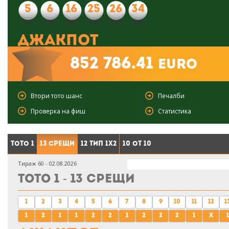
5
6
16
25
26
34
Джакпот
852 786.41
euro
Втори тото шанс
Печалби
Проверка на фиш
Статистика
Тото 1
13 срещи
12 тип 1X2
10 от 10
Тираж 60 - 02.08.2026
Тото 1 - 13 срещи
1
2
3
4
5
6
7
8
9
10
11
12
1
1
2
1
1
2
2
1
2
2
2
1
x
1