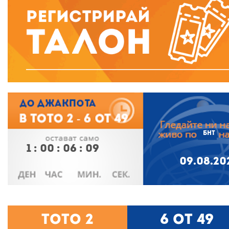
БНТ
1
:
00
:
06
:
08
09.08.20
Тото 2
6 от 49