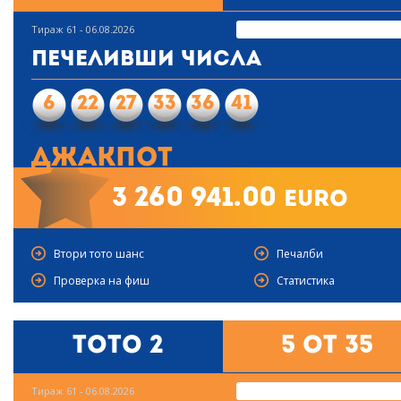
Тираж 61 - 06.08.2026
Печеливши числа
6
22
27
33
36
41
Джакпот
3 260 941.00
euro
Втори тото шанс
Печалби
Проверка на фиш
Статистика
Тото 2
5 от 35
Тираж 61 - 06.08.2026