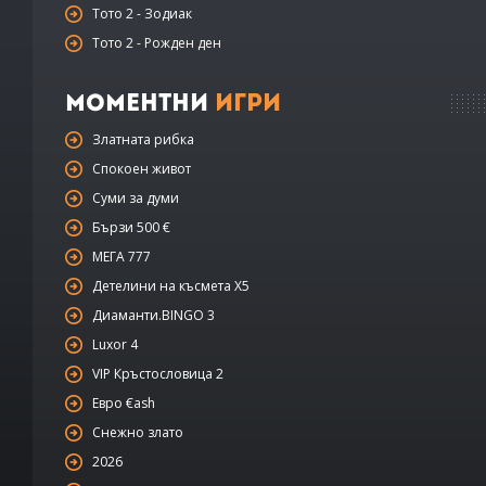
Тото 2 - Зодиак
Тото 2 - Рожден ден
Моментни
Игри
Златната рибка
Спокоен живот
Суми за думи
Бързи 500 €
МЕГА 777
Детелини на късмета Х5
Диаманти.BINGO 3
Luxor 4
VIP Кръстословица 2
Евро €ash
Снежно злато
2026