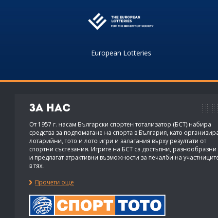
European Lotteries
За нас
От 1957 г. насам Български спортен тотализатор (БСТ) набира
средства за подпомагане на спорта в България, като организир
лотарийни, тото и лото игри и залагания върху резултати от
спортни състезания. Игрите на БСТ са достъпни, разнообразни
и предлагат атрактивни възможности за печалби на участницит
в тях.
Прочети още