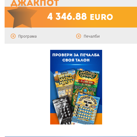
Джакпот
4 346.88
euro
Програма
Печалби