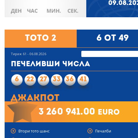
09.08.20
Тото 2
6 от 49
Тираж 61 - 06.08.2026
Печеливши числа
6
22
27
33
36
41
Джакпот
3 260 941.00
euro
Втори тото шанс
Печалби