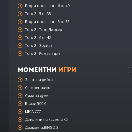
Втори тото шанс - 6 от 49
Тото 2 - 5 от 35
Втори тото шанс - 5 от 35
Тото 2 - Тото Джокер
Тото 2 - 6 от 42
Тото 2 - Зодиак
Тото 2 - Рожден ден
Моментни
Игри
Златната рибка
Спокоен живот
Суми за думи
Бързи 500 €
МЕГА 777
Детелини на късмета Х5
Диаманти.BINGO 3