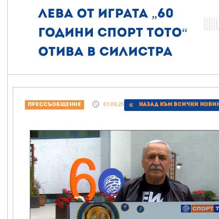
лева от играта „60
години СПОРТ ТОТО“
отива в Силистра
01.06.2017, 21:16
Прессъобщение
Назад към всички нови