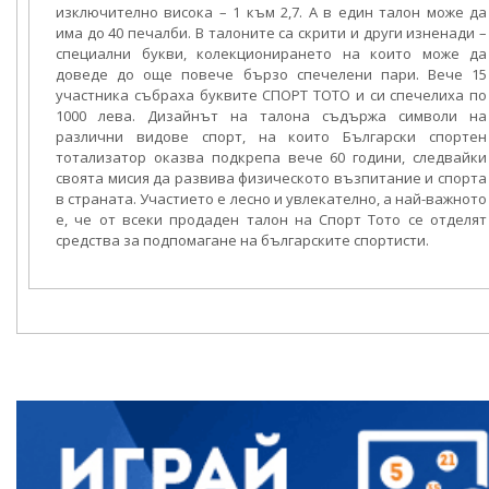
изключително висока – 1 към 2,7. А в един талон може да
има до 40 печалби. В талоните са скрити и други изненади –
специални букви, колекционирането на които може да
доведе до още повече бързо спечелени пари. Вече 15
участника събраха буквите СПОРТ ТОТО и си спечелиха по
1000 лева. Дизайнът на талона съдържа символи на
различни видове спорт, на които Български спортен
тотализатор оказва подкрепа вече 60 години, следвайки
своята мисия да развива физическото възпитание и спорта
в страната. Участието е лесно и увлекателно, а най-важното
е, че от всеки продаден талон на Спорт Тото се отделят
средства за подпомагане на българските спортисти.