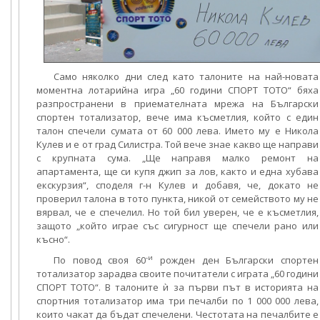
Само няколко дни след като талоните на най-новата
моментна лотарийна игра „60 години СПОРТ ТОТО“ бяха
разпространени в приемателната мрежа на Български
спортен тотализатор, вече има късметлия, който с един
талон спечели сумата от 60 000 лева. Името му е Никола
Кулев и е от град Силистра. Той вече знае какво ще направи
с крупната сума. „Ще направя малко ремонт на
апартамента, ще си купя джип за лов, както и една хубава
екскурзия“, споделя г-н Кулев и добавя, че, докато не
проверил талона в тото пункта, никой от семейството му не
вярвал, че е спечелил. Но той бил уверен, че е късметлия,
защото „който играе със сигурност ще спечели рано или
късно“.
-и
По повод своя 60
рожден ден Български спортен
тотализатор зарадва своите почитатели с играта „60 години
СПОРТ ТОТО“. В талоните ѝ за първи път в историята на
спортния тотализатор има три печалби по 1 000 000 лева,
които чакат да бъдат спечелени. Честотата на печалбите е