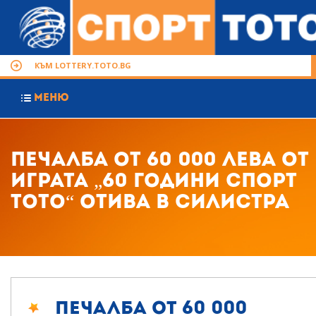
КЪМ LOTTERY.TOTO.BG
МЕНЮ
Печалба от 60 000 лева от
играта „60 години СПОРТ
ТОТО“ отива в Силистра
Печалба от 60 000