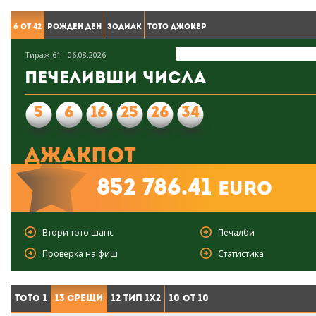
6 от 42
Рожден ден
Зодиак
Тото Джокер
Тираж 61 - 06.08.2026
Печеливши числа
5
6
16
25
26
34
Джакпот
852 786.41
euro
Втори тото шанс
Печалби
Проверка на фиш
Статистика
Тото 1
13 срещи
12 тип 1X2
10 от 10