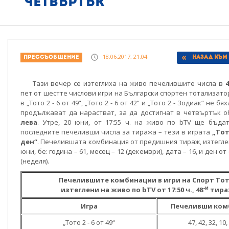
четвъртък
18.06.2017, 21:04
Прессъобщение
Назад към
Тази вечер се изтеглиха на живо печелившите числа в
4
пет от шестте числови игри на Български спортен тотализато
в „Тото 2 - 6 от 49“, „Тото 2 - 6 от 42“ и „Тото 2 - Зодиак“ не б
продължават да нарастват, за да достигнат в четвъртък 
лева
. Утре, 20 юни, от 17:55 ч. на живо по bTV ще бъда
последните печеливши числа за тиража – тези в играта
„Тот
ден“
. Печелившата комбинация от предишния тираж, изтеглен
юни, бе: година – 61, месец – 12 (декември), дата – 16, и ден о
(неделя).
Печелившите комбинации в игри на Спорт Тот
-и
изтеглени на живо по bTV от 17:50 ч., 48
тир
Игра
Печеливши ком
„Тото 2 - 6 от 49“
47, 42, 32, 10,