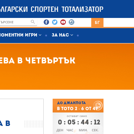
БГ
Моментни игри
За нас
лева в четвъртък
0
:
05
:
44
:
12
а в