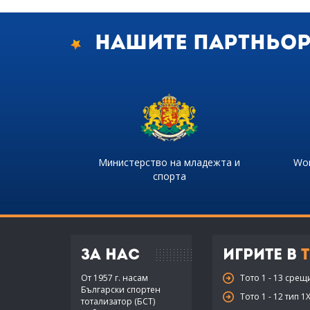
Нашите партньо
Министерство на младежта и
Wor
спорта
За нас
Игрите в
Т
От 1957 г. насам
Тото 1 - 13 срещ
Български спортен
Тото 1 - 12 тип 1
тотализатор (БСТ)