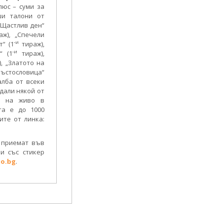
юс – суми за
ши талони от
„Щастлив ден“
ж), „Спечели
-и
т“ (1
тираж),
-и
“ (1
тираж),
, „Златото на
кръстословица“
алба от всеки
дали някой от
е на живо в
та е до 1000
ите от линка:
е приемат във
и със стикер
o.bg
.