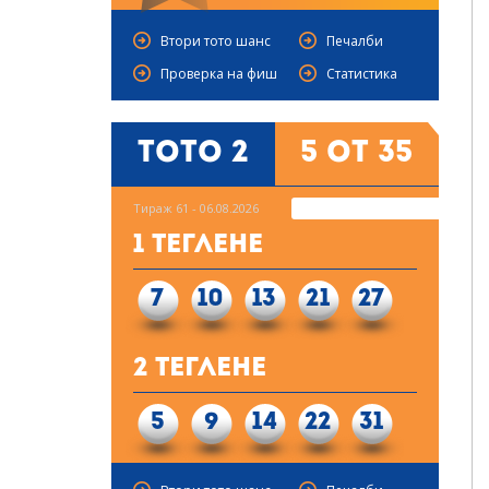
Втори тото шанс
Печалби
Проверка на фиш
Статистика
Тото 2
5 от 35
Тираж 61 - 06.08.2026
1 Теглене
7
10
13
21
27
2 Теглене
5
9
14
22
31