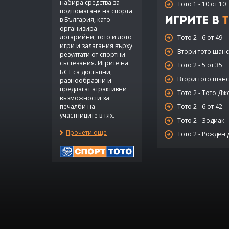
набира средства за
Тото 1 - 10 от 10
подпомагане на спорта
в България, като
Игрите в
Т
организира
лотарийни, тото и лото
Тото 2 - 6 от 49
игри и залагания върху
Втори тото шанс 
резултати от спортни
състезания. Игрите на
Тото 2 - 5 от 35
БСТ са достъпни,
Втори тото шанс 
разнообразни и
предлагат атрактивни
Тото 2 - Тото Дж
възможности за
печалби на
Тото 2 - 6 от 42
участниците в тях.
Тото 2 - Зодиак
Прочети още
Тото 2 - Рожден 