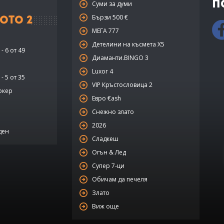
П
Суми за думи
Бързи 500 €
ото 2
МЕГА 777
Детелини на късмета Х5
- 6 от 49
Диаманти.BINGO 3
Luxor 4
- 5 от 35
VIP Кръстословица 2
окер
Евро €ash
Снежно злато
2026
ден
Сладкеш
Огън & Лед
Супер 7-ци
Обичам да печеля
Злато
Виж още