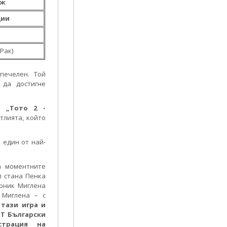
аж
ции
 Рак)
печелен. Той
 да достигне
та
„Тото 2 -
тлията, който
 един от най-
а моментните
 стана Пенка
ерник Миглена
 Миглена – с
тази игра и
НТ Български
страция на