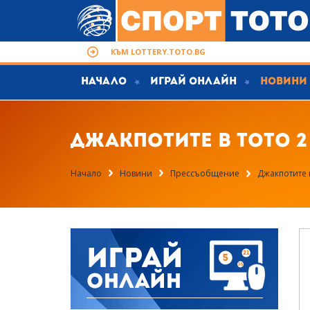
КЪМ LOTTERY.TOTO.BG
Начало
Играй Онлайн
Новини
Джакпотите в Тото 2 
Начало
Новини
Прессъобщение
Джакпотите в