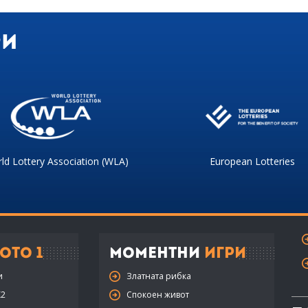
ри
ld Lottery Association (WLA)
European Lotteries
ото 1
Моментни
Игри
и
Златната рибка
X2
Спокоен живот