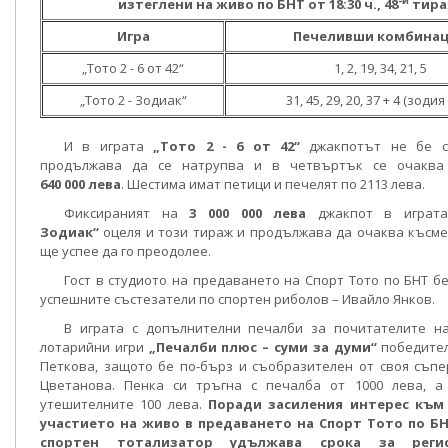
-и
изтеглени на живо по БНТ от 18:30 ч., 48
тир
Игра
Печеливши комбина
„Тото 2 - 6 от 42“
1, 2, 19, 34, 21, 5
„Тото 2 - Зодиак“
31, 45, 29, 20, 37 + 4 (зодия
И в играта
„Тото 2 - 6 от 42“
джакпотът не бе с
продължава да се натрупва и в четвъртък се очаква
640 000 лева
. Шестима имат петици и печелят по 2113 лева.
Фиксираният на
3 000 000 лева
джакпот в игра
Зодиак“
оцеля и този тираж и продължава да очаква късме
ще успее да го преодолее.
Гост в студиото на предаването на Спорт Тото по БНТ бе
успешните състезатели по спортен риболов – Ивайло Янков.
В играта с допълнителни печалби за почитателите н
лотарийни игри
„Печалби плюс – суми за думи“
победител
Петкова, защото бе по-бърз и съобразителен от своя съп
Цветанова. Пенка си тръгна с печалба от 1000 лева, а
утешителните 100 лева.
Поради засиления интерес към 
участието на живо в предаването на Спорт Тото по Б
спортен тотализатор удължава срока за реги