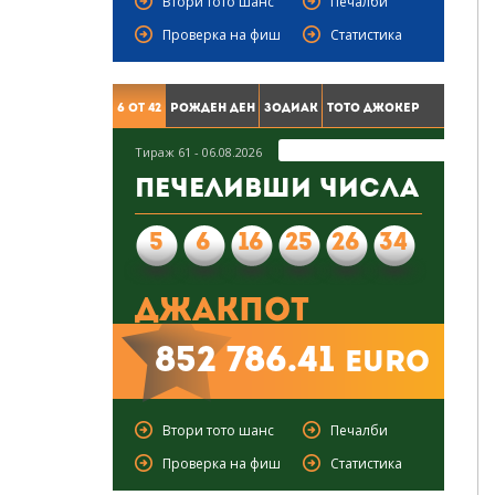
Втори тото шанс
Печалби
Проверка на фиш
Статистика
6 от 42
Рожден ден
Зодиак
Тото Джокер
Тираж 61 - 06.08.2026
Печеливши числа
5
6
16
25
26
34
Джакпот
852 786.41
euro
Втори тото шанс
Печалби
Проверка на фиш
Статистика