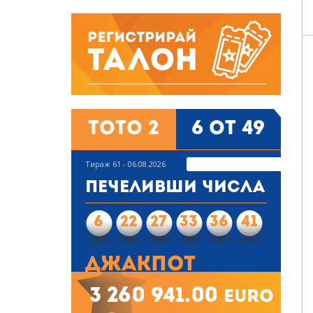
Тото 2
6 от 49
Тираж 61 - 06.08.2026
Печеливши числа
6
22
27
33
36
41
Джакпот
3 260 941.00
euro