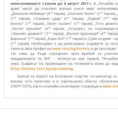
непечелившите талони до 6 август 2017 г.
В „Печалби пл
думи“ могат да участват всички, които имат непечелив
-и
-и
„Домашни любимци“ (4
тираж), „Златният билет“ (2
тираж), 
-и
-и
-и
(1
тираж), „Големият удар“ (3
тираж), „Зодиак“ (7
тира
-и
-и
всичко“ (1
тираж), „Твоят късмет“ (1
тираж), „Тото джакпо
-и
„Честит празник!“ (4
тираж), „Островът на съкровищата
-и
-и
„Черният диамант“ (1
тираж), „Весели празници!“ (4
тираж)
-и
-и
фараона” (1
тираж), „Каре АСА“ (1
тираж) и „Суми за думи – 
-и
(1
тираж). Необходимо е да регистрират кодовете за печ
талон в своя профил на
www.toto.bg/lottery
и да проследят 
тях няма да бъде определен чрез жребий за участи
предаванията по БНТ – четвъртък или неделя. Печалба
лева. Графикът на провеждане на тегленията може да вид
http://lottery.toto.bg/upcomming
.
Залози за игрите на Български спортен тотализатор с
всички тото пунктове и в партньорски обекти, обозначен
СПОРТ ТОТО, както и онлайн на интернет страницата
www.tot