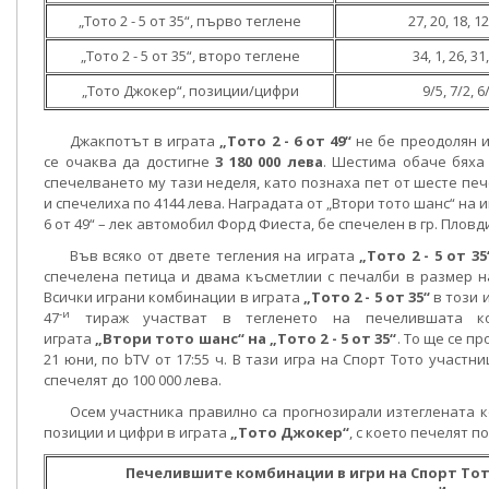
„Тото 2 - 5 от 35“, първо теглене
27, 20, 18, 12
„Тото 2 - 5 от 35“, второ теглене
34, 1, 26, 31
„Тото Джокер“, позиции/цифри
9/5, 7/2, 6
Джакпотът в играта
„Тото 2 - 6 от 49“
не бе преодолян 
се очаква да достигне
3 180 000 лева
. Шестима обаче бяха
спечелването му тази неделя, като познаха пет от шесте пе
и спечелиха по 4144 лева. Наградата от „Втори тото шанс“ на иг
6 от 49“ – лек автомобил Форд Фиеста, бе спечелен в гр. Пловд
Във всяко от двете тегления на играта
„Тото 2 - 5 от 35
спечелена петица и двама късметлии с печалби в размер на
Всички играни комбинации в играта
„Тото 2 - 5 от 35“
в този 
-и
47
тираж участват в тегленето на печелившата к
играта
„Втори тото шанс“ на „Тото 2 - 5 от 35“
. То ще се пр
21 юни, по bTV от 17:55 ч. В тази игра на Спорт Тото участн
спечелят до 100 000 лева.
Осем участника правилно са прогнозирали изтеглената 
позиции и цифри в играта
„Тото Джокер“
, с което печелят по
Печелившите комбинации в игри на Спорт Тот