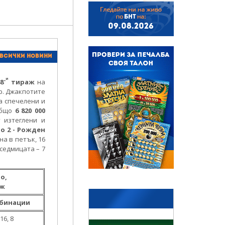
БНТ
09.08.2026
 всички новини
и
-
8
тираж
на
р. Джакпотите
яха спечелени и
общо
6 820 000
т изтеглени и
о 2 - Рожден
а в петък, 16
т седмицата – 7
о,
аж
бинации
 16, 8