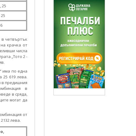
, 25
, 25
/6
и в четвъртък
 на крачка от
челивши числа
рата „Тото 2 -
ив.
“
има по една
 25 619 лева.
и в предишния
омбинация в
оведе в сряда,
иците могат да
комбинация от
 2132 лева.
о,