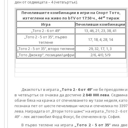
ден от седмицата – 4 (четвъртък).
Печелившите комбинации в игри на Спорт Тото,
-и
изтеглени на живо по bTV от 17:50 ч., 44
тираж
Игра
Печеливши комбинации
„Тото 2 - 6 от 49“
13, 46, 21, 23, 38, 41
„Тото 2 - 5 от 35“, първо
17, 18, 4, 28, 14
теглене
„Тото 2 - 5 от 35“, второ теглене
29, 32, 17, 1, 3
„Тото Джокер“, позиции/цифри
2/6, 4/0, 5/9
Джакпотът в играта
„Тото 2 - 6 от 49“
не бе преодолян и
в четвъртък се очаква да достигне
2 840 000 лева
. Седмина
обаче бяха на крачка от спечелването му тази неделя, като
познаха пет от шесте печеливши числа и спечелиха по 3397
лева. Наградата от „Втори тото шанс“ на играта „Тото 2 - 6 от
49“ – лек автомобил Форд Фокус, бе спечелен в гр. София.
В първо теглене на играта
„Тото 2 - 5 от 35“
има две