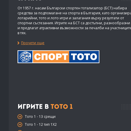
От 1957 г. насам Български спортен тотализатор (БСТ) набира
средства за подпомагане на спорта в България, като организир
лотарийни, тото и лото игри и залагания върху резултати от
спортни състезания. Игрите на БСТ са достъпни, разнообразни
и предлагат атрактивни възможности за печалби на участницит
в тях.
Прочети още
Игрите в
Тото 1
Тото 1 - 13 срещи
Тото 1 - 12 тип 1X2