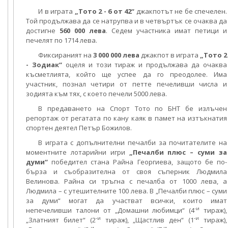
И в играта
„Тото 2 - 6 от 42“
джакпотът не бе спечелен.
Той продължава да се натрупва и в четвъртък се очаква да
достигне
560 000 лева
. Седем участника имат петици и
печелят по 1714 лева.
Фиксираният на
3 000 000 лева
джакпот в играта
„Тото 2
- Зодиак“
оцеля и този тираж и продължава да очаква
късметлията, който ще успее да го преодолее. Има
участник, познал четири от петте печеливши числа и
зодията към тях, с което печели 5000 лева.
В предаването на Спорт Тото по БНТ бе излъчен
репортаж от регатата по кану каяк в памет на изтъкнатия
спортен деятел Петър Божилов.
В играта с допълнителни печалби за почитателите на
моментните лотарийни игри
„Печалби плюс – суми за
думи“
победител стана Райна Георгиева, защото бе по-
бърза и съобразителна от своя съперник Людмила
Велинова. Райна си тръгна с печалба от 1000 лева, а
Людмила – с утешителните 100 лева. В „Печалби плюс – суми
за думи“ могат да участват всички, които имат
-и
непечеливши талони от „Домашни любимци“ (4
тираж),
-и
-и
„Златният билет“ (2
тираж), „Щастлив ден“ (1
тираж),
-и
-и