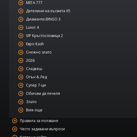
МЕГА 777
Детелини на късмета Х5
Диаманти.BINGO 3
Luxor 4
VIP Кръстословица 2
Евро €ash
Снежно злато
2026
Сладкеш
Огън & Лед
Супер 7-ци
Обичам да печеля
Злато
Виж още
Правила за ползване
Често задавани въпроси