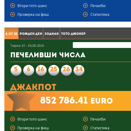
Втори тото шанс
Печалби
Проверка на фиш
Статистика
6 от 42
Рожден ден
Зодиак
Тото Джокер
Тираж 61 - 06.08.2026
Печеливши числа
5
6
16
25
26
34
Джакпот
852 786.41
euro
Втори тото шанс
Печалби
Проверка на фиш
Статистика