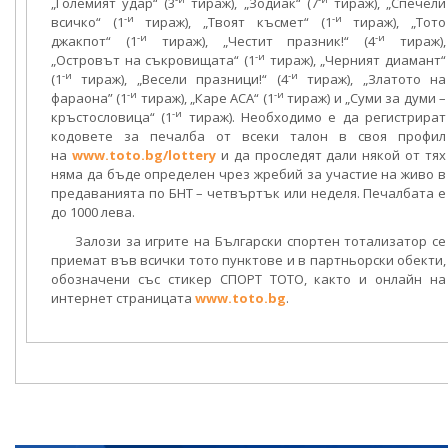
„Големият удар“ (3
тираж), „Зодиак“ (7
тираж), „Спечели
-и
-и
всичко“ (1
тираж), „Твоят късмет“ (1
тираж), „Тото
-и
-и
джакпот“ (1
тираж), „Честит празник!“ (4
тираж),
-и
„Островът на съкровищата“ (1
тираж), „Черният диамант“
-и
-и
(1
тираж), „Весели празници!“ (4
тираж), „Златото на
-и
-и
фараона” (1
тираж), „Каре АСА“ (1
тираж) и „Суми за думи –
-и
кръстословица“ (1
тираж). Необходимо е да регистрират
кодовете за печалба от всеки талон в своя профил
на
www.toto.bg/lottery
и да проследят дали някой от тях
няма да бъде определен чрез жребий за участие на живо в
предаванията по БНТ – четвъртък или неделя. Печалбата е
до 1000 лева.
Залози за игрите на Български спортен тотализатор се
приемат във всички тото пунктове и в партньорски обекти,
обозначени със стикер СПОРТ ТОТО, както и онлайн на
интернет страницата
www.toto.bg
.