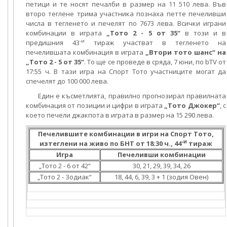
петици и те носят печалби в размер на 11 510 лева. Във
второ теглене трима участника познаха петте печеливши
числа в тегленето и печелят по 7673 лева. Всички играни
комбинации в играта
„Тото 2 - 5 от 35“
в този и в
-и
предишния 43
тираж участват в тегленето на
печелившата комбинация в играта
„Втори тото шанс“ на
„Тото 2 - 5 от 35“
. То ще се проведе в сряда, 7 юни, по bTV от
17:55 ч. В тази игра на Спорт Тото участниците могат да
спечелят до 100 000 лева.
Един е късметлията, правилно прогнозирал правилната
комбинация от позиции и цифри в играта
„Тото Джокер“
, с
което печели джакпота в играта в размер на 15 290 лева.
Печелившите комбинации в игри на Спорт Тото,
-и
изтеглени на живо по БНТ от 18:30 ч., 44
тираж
Игра
Печеливши комбинации
„Тото 2 - 6 от 42“
30, 21, 29, 39, 34, 26
„Тото 2 - Зодиак“
18, 44, 6, 39, 3 + 1 (зодия Овен)