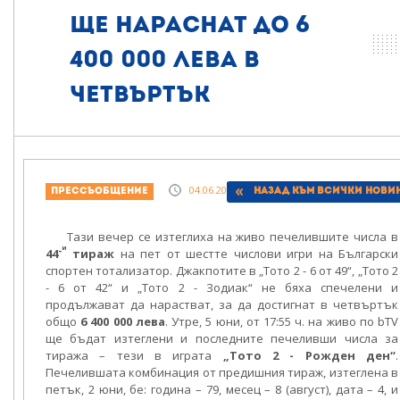
ще нараснат до 6
400 000 лева в
четвъртък
04.06.2017, 19:06
Прессъобщение
Назад към всички нови
Тази вечер се изтеглиха на живо печелившите числа в
и
-
44
тираж
на пет от шестте числови игри на Български
спортен тотализатор. Джакпотите в „Тото 2 - 6 от 49“, „Тото 2
- 6 от 42“ и „Тото 2 - Зодиак“ не бяха спечелени и
продължават да нарастват, за да достигнат в четвъртък
общо
6 400 000 лева
. Утре, 5 юни, от 17:55 ч. на живо по bTV
ще бъдат изтеглени и последните печеливши числа за
тиража – тези в играта
„Тото 2 - Рожден ден“
.
Печелившата комбинация от предишния тираж, изтеглена в
петък, 2 юни, бе: година – 79, месец – 8 (август), дата – 4, и