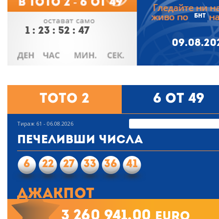
БНТ
1
:
23
:
52
:
46
09.08.20
Тото 2
6 от 49
Тираж 61 - 06.08.2026
Печеливши числа
6
22
27
33
36
41
Джакпот
3 260 941.00
euro