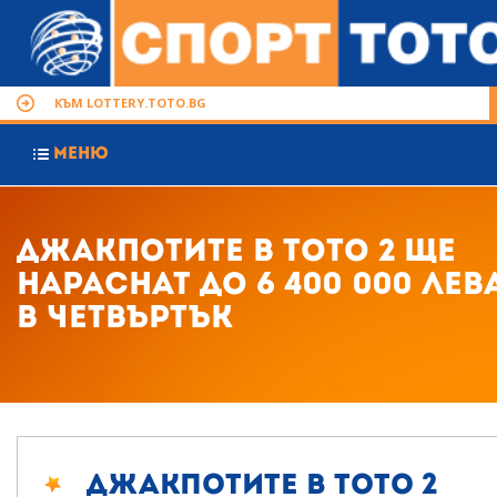
КЪМ LOTTERY.TOTO.BG
МЕНЮ
Джакпотите в Тото 2 ще
нараснат до 6 400 000 лев
в четвъртък
Джакпотите в Тото 2