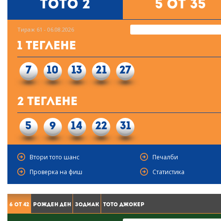
Тото 2
5 от 35
Тираж 61 - 06.08.2026
1 Теглене
7
10
13
21
27
2 Теглене
5
9
14
22
31
Втори тото шанс
Печалби
Проверка на фиш
Статистика
6 от 42
Рожден ден
Зодиак
Тото Джокер