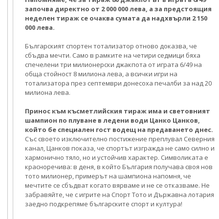
започва директно от 2 000 000 лева, а за предстоящия
неделен тираж се очаква сумата да надхвърли 2 150
000 лева.
Българският спортен тотализатор отново доказва, че
сбъдва мечти. Само в рамките на четири седмици бяха
спечелени три милионерски джакпота от играта 6/49 на
обща стойност 8 милиона лева, а всички игри на
тотализатора през септември донесоха печалби за над 20
милиона лева.
Принос към късметлийския тираж има и световният
шампион по плуване в ледени води Цанко Цанков,
който бе специален гост водещ на предаването днес.
Със своето изключително постижение преплувал Северния
канал, Цанков показа, че спортът изгражда не само силно и
хармонично тяло, но и устойчив характер. Символиката е
красноречива: в деня, в който България получава своя нов
тото милионер, примерът на шампиона напомня, че
мечтите се сбъдват когато вярваме и не се отказваме. Не
забравяйте, че с игрите на Спорт Тото и Държавна лотария
заедно подкрепяме българските спорт и култура!