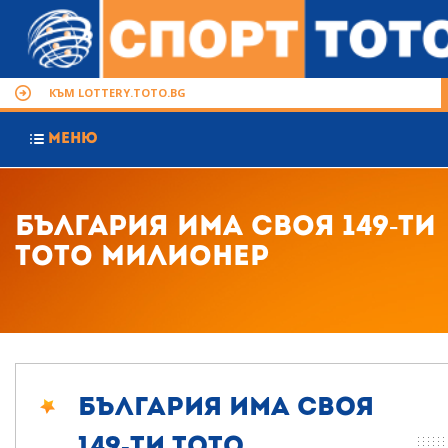
КЪМ LOTTERY.TOTO.BG
МЕНЮ
България има своя 149-ти
тото милионер
България има своя
149-ти тото