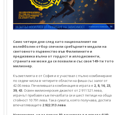
Само четири дни след като националният ни
волейболен отбор спечели сребърните медали на
световното първенство във Филипините и
предизвика вълна от гордост и аплодисменти,
страната ни може да се похвали и със своя 149-ти тото
милионер.
Късметлията е от София и е участвал с пълно комбиниране
по седем числа в четирите области на фиша със залог от
42.00 лева. Печелившата комбинация в играта е
2, 8, 16, 23,
39, 43.
Освен милионерския джакпот от 2 911 521 лева,
играчът прибавя към печалбата си и шест петици на обща
стойност 10 791 лева. Така сумата, която получава, достига
впечатляващите
2 922 313 лева
.
Напомняме, че за тираж 80 джакпотът в играта 6/49