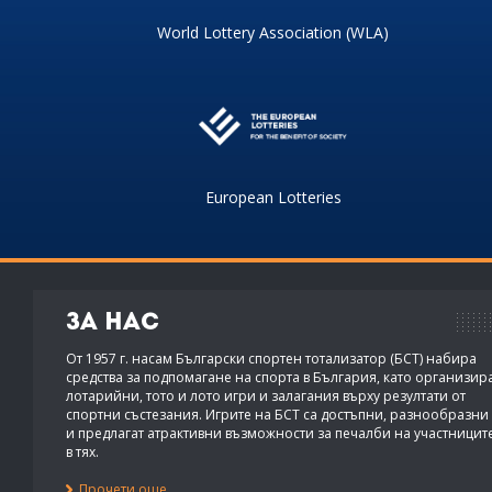
World Lottery Association (WLA)
European Lotteries
За нас
От 1957 г. насам Български спортен тотализатор (БСТ) набира
средства за подпомагане на спорта в България, като организир
лотарийни, тото и лото игри и залагания върху резултати от
спортни състезания. Игрите на БСТ са достъпни, разнообразни
и предлагат атрактивни възможности за печалби на участницит
в тях.
Прочети още