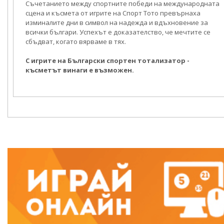
Съчетанието между спортните победи на международната
сцена и късмета от игрите на Спорт Тото превърнаха
изминалите дни в символ на надежда и вдъхновение за
всички българи. Успехът е доказателство, че мечтите се
сбъдват, когато вярваме в тях.
С игрите на Български спортен тотализатор -
късметът винаги е възможен.