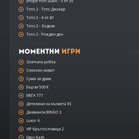
Втори тото шанс - 5 от 35
Тото 2 - Тото Джокер
Тото 2 - 6 от 42
Тото 2 - Зодиак
Тото 2 - Рожден ден
Моментни
Игри
Златната рибка
Спокоен живот
Суми за думи
Бързи 500 €
МЕГА 777
Детелини на късмета Х5
Диаманти.BINGO 3
Luxor 4
VIP Кръстословица 2
Евро €ash