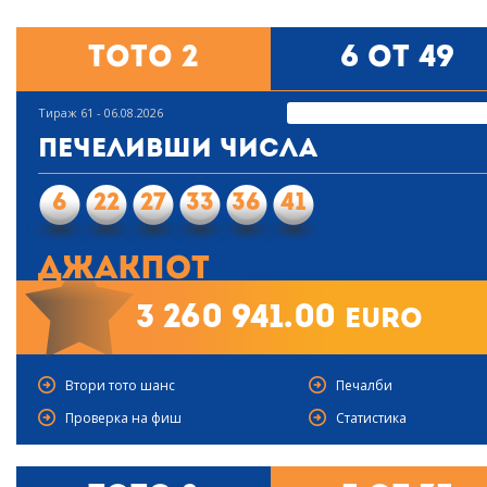
Тото 2
6 от 49
Тираж 61 - 06.08.2026
Печеливши числа
6
22
27
33
36
41
Джакпот
3 260 941.00
euro
Втори тото шанс
Печалби
Проверка на фиш
Статистика